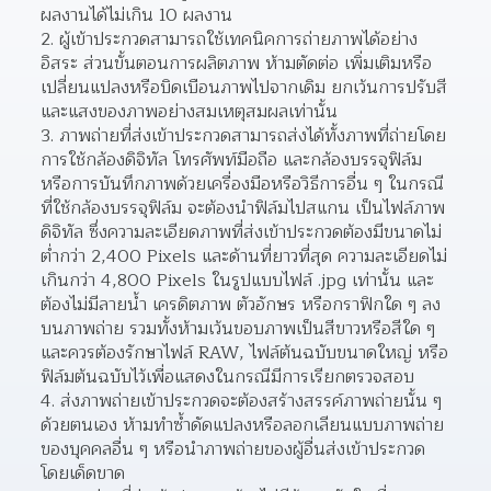
ผลงานได้ไม่เกิน 10 ผลงาน
ผู้เข้าประกวดสามารถใช้เทคนิคการถ่ายภาพได้อย่าง
อิสระ ส่วนขั้นตอนการผลิตภาพ ห้ามตัดต่อ เพิ่มเติมหรือ
เปลี่ยนแปลงหรือบิดเบือนภาพไปจากเดิม ยกเว้นการปรับสี
และแสงของภาพอย่างสมเหตุสมผลเท่านั้น
ภาพถ่ายที่ส่งเข้าประกวดสามารถส่งได้ทั้งภาพที่ถ่ายโดย
การใช้กล้องดิจิทัล โทรศัพท์มือถือ และกล้องบรรจุฟิล์ม 
หรือการบันทึกภาพด้วยเครื่องมือหรือวิธีการอื่น ๆ ในกรณี
ที่ใช้กล้องบรรจุฟิล์ม จะต้องนําฟิล์มไปสแกน เป็นไฟล์ภาพ
ดิจิทัล ซึ่งความละเอียดภาพที่ส่งเข้าประกวดต้องมีขนาดไม่
ต่ํากว่า 2,400 Pixels และด้านที่ยาวที่สุด ความละเอียดไม่
เกินกว่า 4,800 Pixels ในรูปแบบไฟล์ .jpg เท่านั้น และ
ต้องไม่มีลายน้ำ เครดิตภาพ ตัวอักษร หรือกราฟิกใด ๆ ลง
บนภาพถ่าย รวมทั้งห้ามเว้นขอบภาพเป็นสีขาวหรือสีใด ๆ 
และควรต้องรักษาไฟล์ RAW, ไฟล์ต้นฉบับขนาดใหญ่ หรือ
ฟิล์มต้นฉบับไว้เพื่อแสดงในกรณีมีการเรียกตรวจสอบ 
ส่งภาพถ่ายเข้าประกวดจะต้องสร้างสรรค์ภาพถ่ายนั้น ๆ 
ด้วยตนเอง ห้ามทําซ้ำดัดแปลงหรือลอกเลียนแบบภาพถ่าย
ของบุคคลอื่น ๆ หรือนําภาพถ่ายของผู้อื่นส่งเข้าประกวด
โดยเด็ดขาด