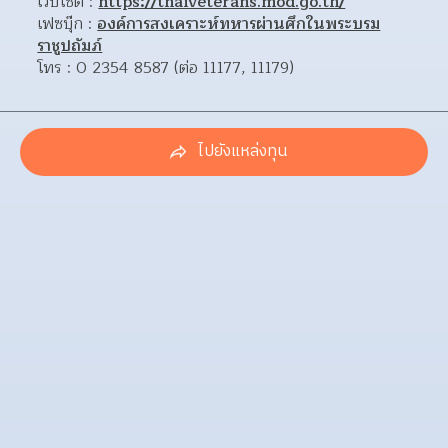
เว็บไซต์ : 
https://thaiveterans.mod.go.th/
เฟซบุ๊ก : 
องค์การสงเคราะห์ทหารผ่านศึกในพระบรม
ราชูปถัมภ์
โทร : 0 2354 8587 (ต่อ 11177, 11179)
ไปยังแหล่งทุน