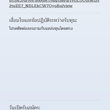
https://drive.google.com/file/d/19tIL0OIEw12v
2tuEE7_NDLEkCW7OygBo/view
เงื่อนไขและข้อปฏิบัติระหว่างรับทุน:
โปรดติดต่อสอบถามกับแหล่งทุนโดยตรง
วันเปิดรับสมัคร: