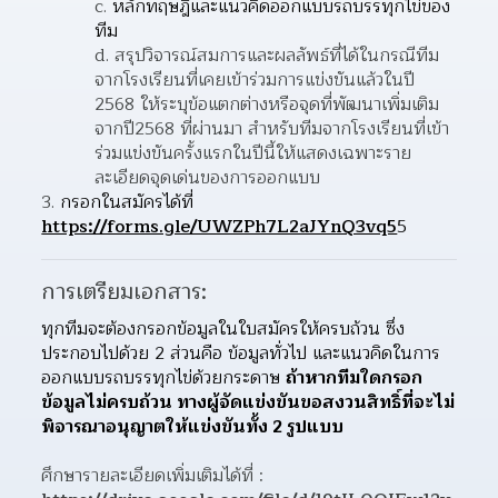
หลักทฤษฎีและแนวคิดออกแบบรถบรรทุกไข่ของ
ทีม
สรุปวิจารณ์สมการและผลลัพธ์ที่ได้ในกรณีทีม
จากโรงเรียนที่เคยเข้าร่วมการแข่งขันแล้วในปี 
2568 ให้ระบุข้อแตกต่างหรือจุดที่พัฒนาเพิ่มเติม
จากปี2568 ที่ผ่านมา สําหรับทีมจากโรงเรียนที่เข้า
ร่วมแข่งขันครั้งแรกในปีนี้ให้แสดงเฉพาะราย
ละเอียดจุดเด่นของการออกแบบ
กรอกในสมัครได้ที่ 
https://forms.gle/UWZPh7L2aJYnQ3vq5
5
การเตรียมเอกสาร:
ทุกทีมจะต้องกรอกข้อมูลในใบสมัครให้ครบถ้วน ซึ่ง
ประกอบไปด้วย 2 ส่วนคือ ข้อมูลทั่วไป และแนวคิดในการ
ออกแบบรถบรรทุกไข่ด้วยกระดาษ 
ถ้าหากทีมใดกรอก
ข้อมูลไม่ครบถ้วน ทางผู้จัดแข่งขันขอสงวนสิทธิ์ที่จะไม่
พิจารณาอนุญาตให้แข่งขันทั้ง 2 รูปแบบ
ศึกษารายละเอียดเพิ่มเติมได้ที่ : 