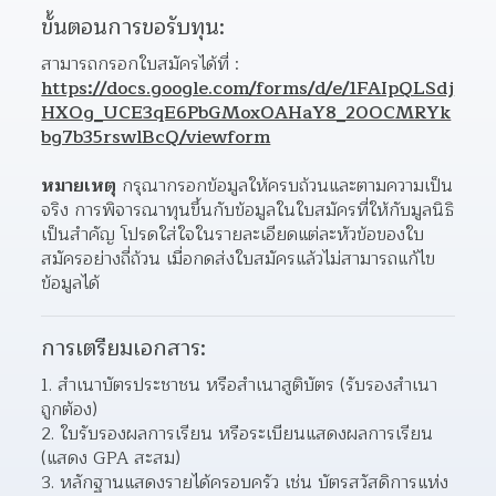
ขั้นตอนการขอรับทุน:
สามารถกรอกใบสมัครได้ที่ : 
https://docs.google.com/forms/d/e/1FAIpQLSdj
HXOg_UCE3qE6PbGMoxOAHaY8_20OCMRYk
bg7b35rswlBcQ/viewform
หมายเหตุ
 กรุณากรอกข้อมูลให้ครบถ้วนและตามความเป็น
จริง การพิจารณาทุนขึ้นกับข้อมูลในใบสมัครที่ให้กับมูลนิธิ
เป็นสำคัญ โปรดใส่ใจในรายละเอียดแต่ละหัวข้อของใบ
สมัครอย่างถี่ถ้วน เมื่อกดส่งใบสมัครแล้วไม่สามารถแก้ไข
ข้อมูลได้
การเตรียมเอกสาร:
สำเนาบัตรประชาชน หรือสำเนาสูติบัตร (รับรองสำเนา
ถูกต้อง)
2. ใบรับรองผลการเรียน หรือระเบียนแสดงผลการเรียน 
(แสดง GPA สะสม)
3. หลักฐานแสดงรายได้ครอบครัว เช่น บัตรสวัสดิการแห่ง