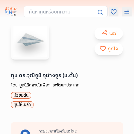
แชร์
ถูกใจ
ทุน ดร.วุฒิภูมิ จุฬางกูร (ม.ต้น)
โดย:
มูลนิธิสถาบันเพื่อการพัฒนาประเทศ
มัธยมต้น
ทุนให้เปล่า
ระยะเวลาเปิดรับสมัคร: