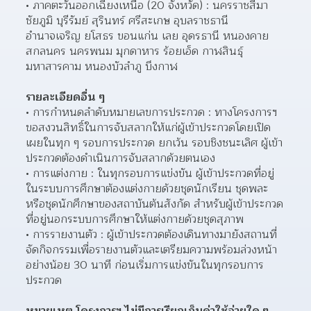
ภาคตะวันออกเฉียงเหนือ (20 จังหวัด) : นครราชสีมา 
ชัยภูมิ บุรีรัมย์ สุรินทร์ ศรีสะเกษ อุบลราชธานี 
อำนาจเจริญ ยโสธร ขอนแก่น เลย อุดรธานี หนองคาย 
สกลนคร นครพนม มุกดาหาร ร้อยเอ็ด กาฬสินธุ์ 
มหาสารคาม หนองบัวลำภู บึงกาฬ
รายละเอียดอื่น ๆ
การกำหนดลำดับหมายเลขการประกวด : ทางโครงการฯ 
ขอสงวนสิทธิ์ในการจับสลากให้แก่ผู้เข้าประกวดโดยเปิด
เผยในทุก ๆ รอบการประกวด ยกเว้น รอบชิงชนะเลิศ ผู้เข้า
ประกวดต้องดำเนินการจับสลากด้วยตนเอง
การแต่งกาย : ในทุกรอบการแข่งขัน ผู้เข้าประกวดที่อยู่
ในระบบการศึกษาต้องแต่งกายด้วยชุดนักเรียน ชุดพละ 
หรือชุดนักศึกษาของสถาบันต้นสังกัด สำหรับผู้เข้าประกวด
ที่อยู่นอกระบบการศึกษาให้แต่งกายด้วยชุดสุภาพ
การรายงานตัว : ผู้เข้าประกวดต้องเดินทางมายังสถานที่
จัดกิจกรรมเพื่อรายงานตัวและเตรียมความพร้อมล่วงหน้า
อย่างน้อย 30 นาที ก่อนเริ่มการแข่งขันในทุกรอบการ
ประกวด
หมายเหตุ
โครงการฯ ไม่มีการเรียกเก็บค่าใช้จ่ายใด ๆ 