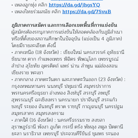
เพลงลูกทุ่ง คลิก 
https://da.gd/jhgsYQ
เพลงไทยร่วมสมัย คลิก 
https://da.gd/7SvuB
ภูมิภาคการสมัคร และการเลือกเขตพื้นที่การแข่งขัน
ผู้สมัครต้องระบุภาคการแข่งขันให้สอดคล้องกับภูมิลำเนา
หรือที่ตั้งของสถานศึกษาในปัจจุบัน (แบ่งเป็น 4 ภูมิภาค) 
โดยมีรายละเอียด ดังนี้
ภาคเหนือ (18 จังหวัด) : เชียงใหม่ นครสวรรค์ อุทัยธานี 
ชัยนาท ตาก กำแพงเพชร พิจิตร พิษณุโลก เพชรบูรณ์ 
ลำปาง สุโขทัย อุตรดิตถ์ แพร่ น่าน ลำพูน แม่ฮ่องสอน 
เชียงราย พะเยา
ภาคกลาง ภาคตะวันตก และภาคตะวันออก (23 จังหวัด) : 
กรุงเทพมหานคร นนทบุรี ปทุมธานี สมุทรปราการ 
พระนครศรีอยุธยา อ่างทอง สิงห์บุรี สระบุรี ลพบุรี 
สุพรรณบุรี ฉะเชิงเทรา นครนายก ปราจีนบุรี สระแก้ว 
ชลบุรี ระยอง จันทบุรี ตราด ราชบุรี กาญจนบุรี นครปฐม 
สมุทรสาคร สมุทรสงคราม
ภาคใต้ (16 จังหวัด) : นครศรีธรรมราช สงขลา 
สุราษฎร์ธานี พังงา ภูเก็ต กระบี่ ตรัง พัทลุง สตูล ปัตตานี 
ยะลา นราธิวาส เพชรบุรี ประจวบคีรีขันธ์ ชุมพร ระนอง