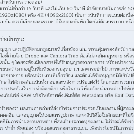
ไว้สำหรับการตรวจสอบ)
มยาวไม่ต่ำกว่า 15 วินาที และไม่เกิน 60 วินาที จำกัดขนาดในการส่ง
0x1080) หรือ 4K (4096x2160) เป็นการบันทึกภาพแบบต่อเนื่องที่
รวมกัน ควรมีเสียงของธรรมชาติในขณะบันทึก โดยไม่ต้องบรรยาย หรื
ว่างรับทุน:
ัญญา และปฏิบัติตามกฎหมายที่เกี่ยวข้อง เช่น พรบ.คุ้มครองสัตว์ป่า ฯล
ีโอที่ถ่ายโดย Drone และ Camera Trap ต้องไม่ละเมิดกฎหมาย หรือระเ
ิดีโอนั้น ๆ โดยจะต้องมีเอกสารที่ได้รับอนุญาตจากราชการ หรือหน่วยงานที
พยนตร์ (หากอยู่ในพื้นที่ของกรมอุทยานฯ และกรมป่าไม้) ภาพและ/หรื
ตจากราชการ หรือหน่วยงานที่เกี่ยวข้อง และต้องได้รับอนุญาตให้เข้าไปต
งรักษาไฟล์ภาพต้นฉบับทั้งก่อนและหลังการปรับแต่งไว้ โดยคณะกรรมก
ีการประท้วงในการทําผิดกติกา หรือในกรณีที่จะต้องนําภาพถ่ายไปพิ
้องเก็บไฟล์ RAW หรือไฟล์ภาพดั้งเดิมที่ติด Metadata หรือ Exif 
ับรองว่า ผลงานภาพถ่ายที่ส่งเข้าร่วมการประกวดเป็นผลงานที่ผู้ส่งผลง
ุคคลอื่น และอนุญาตให้เผยแพร่รูปภาพ และคลิปวิดีโอในลักษณะที่ไม่ผ
ทธิในการนำผลงานภาพถ่ายที่ส่งเข้าประกวดทุกผลงาน ไม่ว่าจะได้รับราง
แพร่ ทำซ้ำ ดัดแปลง หรือเผยแพร่ต่อสาธารณชน เพื่อประโยชน์ในการปร