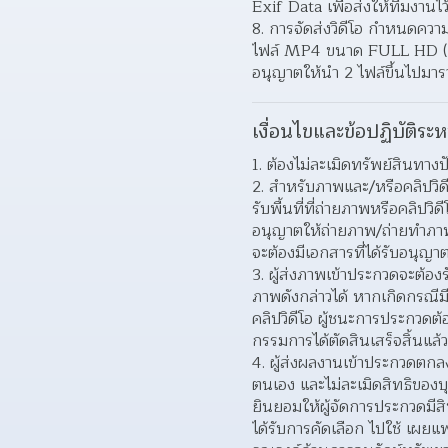
Exif Data เพื่อส่งให้ทีมงาน
การจัดส่งวิดีโอ กำหนดควา
ไฟล์ MP4 ขนาด FULL HD (192
อนุญาตให้นำ 2 ไฟล์ขึ้นไปมา
เงื่อนไขและข้อปฏิบัติระห
ต้องไม่ละเมิดทรัพย์สินทางป
สําหรับภาพและ/หรือคลิปวิด
รับพื้นที่ที่ถ่ายภาพหรือคลิปว
อนุญาตให้ถ่ายภาพ/ถ่ายทําภา
จะต้องมีเอกสารที่ได้รับอนุญา
ผู้ส่งภาพเข้าประกวดจะต้อ
ภาพดังกล่าวได้ หากเกิดกรณีม
คลิปวิดีโอ ผู้ชนะการประกวดต
กรรมการได้ตัดสินเสร็จสิ้นแล้ว
ผู้ส่งผลงานเข้าประกวดตกลงร
ตนเอง และไม่ละเมิดสิทธิของบ
ยินยอมให้ผู้จัดการประกวดมีสิ
ได้รับการคัดเลือก ไปใช้ เผย