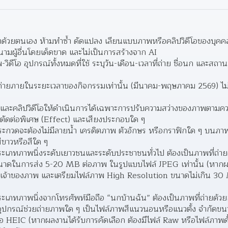
ำด้วยตนเอง ห้ามทําซ้ำ ดัดแปลง เลียนแบบภาพหรือคลิปวิดีโอของบุคคล
ในนามผู้อื่นโดยเด็ดขาด และไม่เป็นการสร้างจาก AI
วิดีโอ อุปกรณ์ทั้งหมดที่ใช้ ระบุวัน-เดือน-เวลาที่ถ่าย ชื่อนก และสถา
งถ่ายภายในระยะเวลาของกิจกรรมเท่านั้น (มีนาคม-พฤษภาคม 2569) ไม่
ละคลิปวิดีโอให้ดําเนินการได้เฉพาะการปรับความสว่างของภาพตามค
รตัดต่อพิเศษ (Effect) และเสียงประกอบใด ๆ
าประกวดจะต้องไม่มีลายน้ำ เครดิตภาพ ตัวอักษร หรือกราฟิกใด ๆ บนภาพถ
ขาวหรือสีใด ๆ
เภทภาพนิ่งระดับเยาวชนและระดับประชาชนทั่วไป ต้องเป็นภาพที่ถ่ายด
นาดในการส่ง 5-20 MB ต่อภาพ ในรูปแบบไฟล์ JPEG เท่านั้น (หากผลง
็นเจ้าของภาพ และเตรียมไฟล์ภาพ High Resolution ขนาดไม่เกิน 30 M
เภทภาพนิ่งจากโทรศัพท์มือถือ “นกบ้านฉัน” ต้องเป็นภาพที่ถ่ายด้วยกล้
ั้งอุปกรณ์ช่วยถ่ายภาพใด ๆ เป็นไฟล์ภาพสีแนวนอนหรือแนวตั้ง จำกัด
HEIC (หากผลงานได้รับการคัดเลือก ต้องมีไฟล์ Raw หรือไฟล์ภาพดั้ง