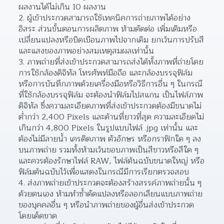
ผลงานได้ไม่เกิน 10 ผลงาน
ผู้เข้าประกวดสามารถใช้เทคนิคการถ่ายภาพได้อย่าง
อิสระ ส่วนขั้นตอนการผลิตภาพ ห้ามตัดต่อ เพิ่มเติมหรือ
เปลี่ยนแปลงหรือบิดเบือนภาพไปจากเดิม ยกเว้นการปรับสี
และแสงของภาพอย่างสมเหตุสมผลเท่านั้น
ภาพถ่ายที่ส่งเข้าประกวดสามารถส่งได้ทั้งภาพที่ถ่ายโดย
การใช้กล้องดิจิทัล โทรศัพท์มือถือ และกล้องบรรจุฟิล์ม 
หรือการบันทึกภาพด้วยเครื่องมือหรือวิธีการอื่น ๆ ในกรณี
ที่ใช้กล้องบรรจุฟิล์ม จะต้องนําฟิล์มไปสแกน เป็นไฟล์ภาพ
ดิจิทัล ซึ่งความละเอียดภาพที่ส่งเข้าประกวดต้องมีขนาดไม่
ต่ํากว่า 2,400 Pixels และด้านที่ยาวที่สุด ความละเอียดไม่
เกินกว่า 4,800 Pixels ในรูปแบบไฟล์ .jpg เท่านั้น และ
ต้องไม่มีลายน้ำ เครดิตภาพ ตัวอักษร หรือกราฟิกใด ๆ ลง
บนภาพถ่าย รวมทั้งห้ามเว้นขอบภาพเป็นสีขาวหรือสีใด ๆ 
และควรต้องรักษาไฟล์ RAW, ไฟล์ต้นฉบับขนาดใหญ่ หรือ
ฟิล์มต้นฉบับไว้เพื่อแสดงในกรณีมีการเรียกตรวจสอบ 
ส่งภาพถ่ายเข้าประกวดจะต้องสร้างสรรค์ภาพถ่ายนั้น ๆ 
ด้วยตนเอง ห้ามทําซ้ำดัดแปลงหรือลอกเลียนแบบภาพถ่าย
ของบุคคลอื่น ๆ หรือนําภาพถ่ายของผู้อื่นส่งเข้าประกวด
โดยเด็ดขาด