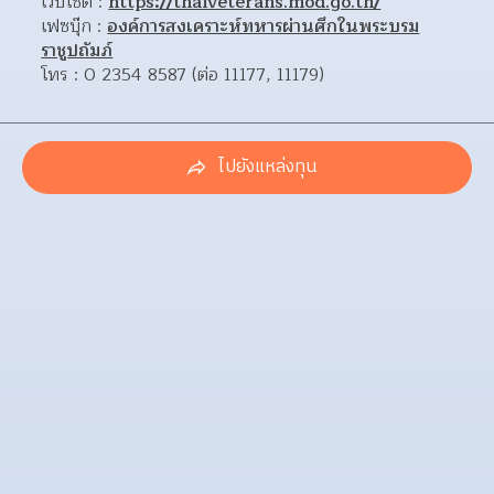
เว็บไซต์ : 
https://thaiveterans.mod.go.th/
เฟซบุ๊ก : 
องค์การสงเคราะห์ทหารผ่านศึกในพระบรม
ราชูปถัมภ์
โทร : 0 2354 8587 (ต่อ 11177, 11179)
ไปยังแหล่งทุน