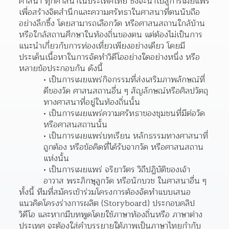
ศาสนา ทุกศาสนาในประเทศไทย ซึ่งจะนำไปสู่การเผยแพร่ 
เพื่อสร้างจิตสำนึกและความศรัทธาในศาสนาที่ตนนับถือ
อย่างลึกซึ้ง โดยสามารถเลือกวัด หรือศาสนสถานใกล้บ้าน 
หรือใกล้สถานศึกษาในท้องถิ่นของตน แต่ต้องไม่เป็นการ
แนะนำเกี่ยวกับการท่องเที่ยวเพียงอย่างเดียว โดยมี
ประเด็นเนื้อหาในการจัดทำวิดีโออย่างใดอย่างหนึ่ง หรือ
หลายข้อประกอบกัน ดังนี้
เป็นการเผยแพร่กิจกรรมที่ส่งเสริมภาพลักษณ์ที่
ดีของวัด ศาสนสถานอื่น ๆ สัญลักษณ์หรือศิลปวัตถุ
ทางศาสนาที่อยู่ในท้องถิ่นนั้น
เป็นการเผยแพร่ความศรัทธาของชุมชนที่มีต่อวัด
หรือศาสนสถานนั้น
เป็นการเผยแพร่บทเรียน หลักธรรมทางศาสนาที่
ถูกต้อง หรือข้อคิดที่ได้รับจากวัด หรือศาสนสถาน
แห่งนั้น
เป็นการเผยแพร่ จริยาวัตร วิถีปฏิบัติของเจ้า
อาวาส พระภิกษุลูกวัด หรือนักบวช ในศาสนาอื่น ๆ
ทั้งนี้ ทีมที่สมัครเข้าร่วมโครงการต้องจัดทำแบบเสนอ
แนวคิดโครงร่างการผลิต (Storyboard) ประกอบคลิป
วิดีโอ และหากมีบทพูดโดยใช้ภาษาท้องถิ่นหรือ ภาษาต่าง
ประเทศ จะต้องใส่คําบรรยายใต้ภาพเป็นภาษาไทยกำกับ