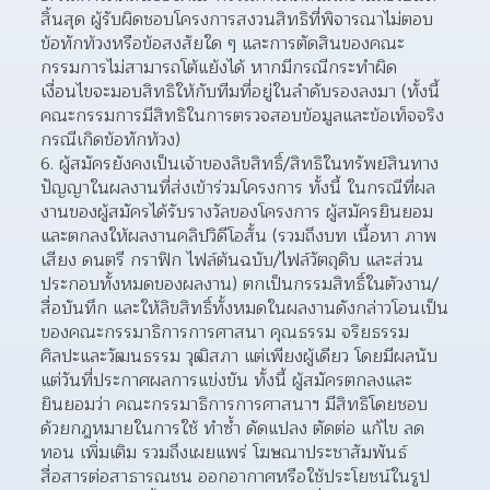
สิ้นสุด ผู้รับผิดชอบโครงการสงวนสิทธิที่พิจารณาไม่ตอบ
ข้อทักท้วงหรือข้อสงสัยใด ๆ และการตัดสินของคณะ
กรรมการไม่สามารถโต้แย้งได้ หากมีกรณีกระทำผิด
เงื่อนไขจะมอบสิทธิให้กับทีมที่อยู่ในลำดับรองลงมา (ทั้งนี้ 
คณะกรรมการมีสิทธิในการตรวจสอบข้อมูลและข้อเท็จจริง
กรณีเกิดข้อทักท้วง)
ผู้สมัครยังคงเป็นเจ้าของลิขสิทธิ์/สิทธิในทรัพย์สินทาง
ปัญญาในผลงานที่ส่งเข้าร่วมโครงการ ทั้งนี้ ในกรณีที่ผล
งานของผู้สมัครได้รับรางวัลของโครงการ ผู้สมัครยินยอม
และตกลงให้ผลงานคลิปวิดีโอสั้น (รวมถึงบท เนื้อหา ภาพ 
เสียง ดนตรี กราฟิก ไฟล์ต้นฉบับ/ไฟล์วัตถุดิบ และส่วน
ประกอบทั้งหมดของผลงาน) ตกเป็นกรรมสิทธิ์ในตัวงาน/
สื่อบันทึก และให้ลิขสิทธิ์ทั้งหมดในผลงานดังกล่าวโอนเป็น
ของคณะกรรมาธิการการศาสนา คุณธรรม จริยธรรม 
ศิลปะและวัฒนธรรม วุฒิสภา แต่เพียงผู้เดียว โดยมีผลนับ
แต่วันที่ประกาศผลการแข่งขัน ทั้งนี้ ผู้สมัครตกลงและ
ยินยอมว่า คณะกรรมาธิการการศาสนาฯ มีสิทธิโดยชอบ
ด้วยกฎหมายในการใช้ ทำซ้ำ ดัดแปลง ตัดต่อ แก้ไข ลด
ทอน เพิ่มเติม รวมถึงเผยแพร่ โฆษณาประชาสัมพันธ์ 
สื่อสารต่อสาธารณชน ออกอากาศหรือใช้ประโยชน์ในรูป