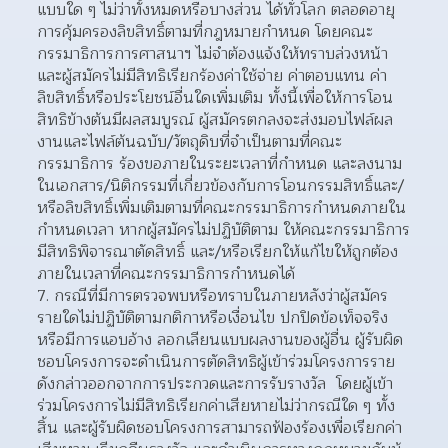
แบบใด ๆ ไม่ว่าทั้งหมดหรือบางส่วน ได้ทั่วโลก ตลอดอายุ
การคุ้มครองลิขสิทธิ์ตามที่กฎหมายกำหนด โดยคณะ
กรรมาธิการการศาสนาฯ ไม่จำต้องแจ้งให้ทราบล่วงหน้า 
และผู้สมัครไม่มีสิทธิเรียกร้องค่าใช้จ่าย ค่าตอบแทน ค่า
ลิขสิทธิ์หรือประโยชน์อื่นใดเพิ่มเติม ทั้งนี้เพื่อให้การโอน
สิทธิข้างต้นมีผลสมบูรณ์ ผู้สมัครตกลงจะส่งมอบไฟล์ผล
งานและไฟล์ต้นฉบับ/วัตถุดิบที่จำเป็นตามที่คณะ
กรรมาธิการ ร้องขอภายในระยะเวลาที่กำหนด และลงนาม
ในเอกสาร/นิติกรรมที่เกี่ยวข้องกับการโอนกรรมสิทธิ์และ/
หรือลิขสิทธิ์เพิ่มเติมตามที่คณะกรรมาธิการกำหนดภายใน
กำหนดเวลา หากผู้สมัครไม่ปฏิบัติตาม ให้คณะกรรมาธิการ
มีสิทธิพิจารณาตัดสิทธิ์ และ/หรือเรียกให้แก้ไขให้ถูกต้อง
ภายในเวลาที่คณะกรรมาธิการกำหนดได้
กรณีที่มีการตรวจพบหรือทราบในภายหลังว่าผู้สมัคร
รายใดไม่ปฏิบัติตามกติกาหรือเงื่อนไข ปกปิดข้อเท็จจริง 
หรือมีการแอบอ้าง ลอกเลียนแบบผลงานของผู้อื่น ผู้รับผิด
ชอบโครงการจะดำเนินการตัดสิทธิผู้เข้าร่วมโครงการราย
ดังกล่าวออกจากการประกวดและการรับรางวัล  โดยผู้เข้า
ร่วมโครงการไม่มีสิทธิเรียกค่าเสียหายไม่ว่ากรณีใด ๆ ทั้ง
สิ้น และผู้รับผิดชอบโครงการสามารถฟ้องร้องเพื่อเรียกค่า