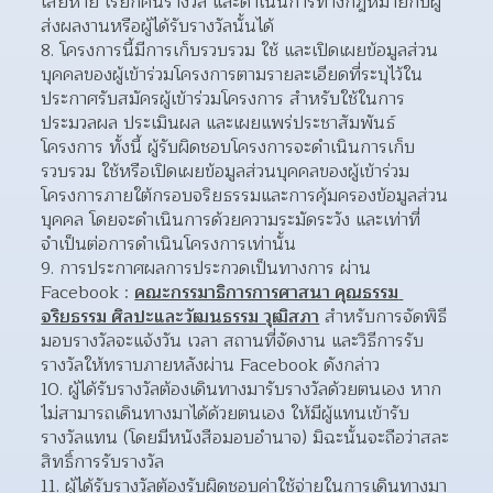
เสียหาย เรียกคืนรางวัล และดำเนินการทางกฎหมายกับผู้
ส่งผลงานหรือผู้ได้รับรางวัลนั้นได้
โครงการนี้มีการเก็บรวบรวม ใช้ และเปิดเผยข้อมูลส่วน
บุคคลของผู้เข้าร่วมโครงการตามรายละเอียดที่ระบุไว้ใน
ประกาศรับสมัครผู้เข้าร่วมโครงการ สำหรับใช้ในการ
ประมวลผล ประเมินผล และเผยแพร่ประชาสัมพันธ์
โครงการ ทั้งนี้ ผู้รับผิดชอบโครงการจะดำเนินการเก็บ
รวบรวม ใช้หรือเปิดเผยข้อมูลส่วนบุคคลของผู้เข้าร่วม
โครงการภายใต้กรอบจริยธรรมและการคุ้มครองข้อมูลส่วน
บุคคล โดยจะดำเนินการด้วยความระมัดระวัง และเท่าที่
จำเป็นต่อการดำเนินโครงการเท่านั้น
การประกาศผลการประกวดเป็นทางการ ผ่าน 
Facebook : 
คณะกรรมาธิการการศาสนา คุณธรรม 
จริยธรรม ศิลปะและวัฒนธรรม วุฒิสภา
 สำหรับการจัดพิธี
มอบรางวัลจะแจ้งวัน เวลา สถานที่จัดงาน และวิธีการรับ
รางวัลให้ทราบภายหลังผ่าน Facebook ดังกล่าว
ผู้ได้รับรางวัลต้องเดินทางมารับรางวัลด้วยตนเอง หาก
ไม่สามารถเดินทางมาได้ด้วยตนเอง ให้มีผู้แทนเข้ารับ
รางวัลแทน (โดยมีหนังสือมอบอำนาจ) มิฉะนั้นจะถือว่าสละ
สิทธิ์การรับรางวัล 
ผู้ได้รับรางวัลต้องรับผิดชอบค่าใช้จ่ายในการเดินทางมา