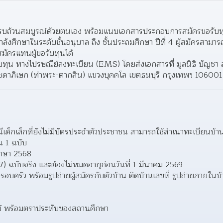
้ครบถ้วนสมบูรณ์ด้วยตนเอง พร้อมแนบเอกสารประกอบการสมัครขอรับทุ
ำลังศึกษาในระดับชั้นอนุบาล ถึง ชั้นประถมศึกษา ปีที่ 4 ผู้สมัครสามา
สมัครแทนผู้ขอรับทุนได้
ับทุน ทางไปรษณีย์ลงทะเบียน (EMS) โดยส่งเอกสารที่ มูลนิธิ บัญชา ส
ัชดาภิเษก (ท่าพระ-ตากสิน) แขวงบุคคโล เขตธนบุรี กรุงเทพฯ 106001
็กเล็กที่ยังไม่มีบัตรประจำตัวประชาชน สามารถใช้สำเนาทะเบียนบ้าน 
 1 ฉบับ
ึกษา 2568
) ฉบับจริง และต้องไม่หมดอายุก่อนวันที่ 1 มีนาคม 2569
ครอบครัว พร้อมรูปถ่ายผู้สมัครกับตัวบ้าน ติดบ้านเลขที่ รูปถ่ายภายใ
ย์ พร้อมตราประทับของสถานศึกษา