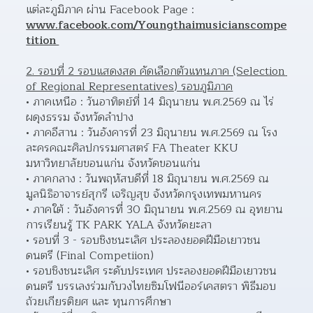
แต่ละภูมิภาค ผ่าน Facebook Page : 
www.facebook.com/Youngthaimusicianscompe
tition 
2. รอบที่ 2 รอบแสดงสด คัดเลือกตัวแทนภาค (Selection 
of Regional Representatives) รอบภูมิภาค
ภาคเหนือ : วันอาทิตย์ที่ 14 มิถุนายน พ.ศ.2569 ณ ไร่
ผดุงธรรม จังหวัดลำปาง 
ภาคอีสาน : วันอังคารที่ 23 มิถุนายน พ.ศ.2569 ณ โรง
ละครคณะศิลปกรรมศาสตร์ FA Theater KKU 
มหาวิทยาลัยขอนแก่น จังหวัดขอนแก่น  
ภาคกลาง : วันพฤหัสบดีที่ 18 มิถุนายน พ.ศ.2569 ณ 
มูลนิธิอาจารย์สุกรี เจริญสุข จังหวัดกรุงเทพมหานคร 
ภาคใต้ : วันอังคารที่ 30 มิถุนายน พ.ศ.2569 ณ อุทยาน
การเรียนรู้ TK PARK YALA จังหวัดยะลา
รอบที่ 3 - รอบชิงชนะเลิศ ประลองยอดฝีมือเยาวชน
ดนตรี (Final Competiion)
รอบชิงชนะเลิศ ระดับประเทศ ประลองยอดฝีมือเยาวชน
ดนตรี บรรเลงร่วมกับวงไทยซิมโฟนีออร์เคสตรา พิธีมอบ
ถ้วยเกียรติยศ และ ทุนการศึกษา 