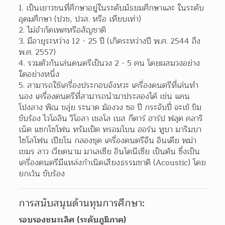
เป็นเยาวชนที่ศึกษาอยู่ในระดับมัธยมศึกษาและ ในระดับ
อุดมศึกษา (ปวช, ปวส. หรือ เทียบเท่า)
ไม่จํากัดเพศหรือสัญชาติ
มีอายุระหว่าง 12 - 25 ปี (เกิดระหว่างปี พ.ศ. 2544 ถึง 
พ.ศ. 2557)
รวมตัวกันเล่นดนตรีเป็นวง 2 - 5 คน โดยผสมวงอย่าง
ใดอย่างหนึ่ง
สามารถใช้เครื่องประกอบจังหวะ เครื่องดนตรีที่เล่นทํา
นอง เครื่องดนตรีที่สามารถนํามาประลองได้ เช่น แคน 
โปงลาง พิณ ขลุ่ย ระนาด ฆ้องวง ซอ ปี กระจับปี่ จะเข้ ขิม 
ขับร้อง ไวโอลิน วิโอลา เชลโล เบส กีตาร์ ฮาร์ป ฟลุต คลาริ
เน็ต แซกโซโฟน ทรัมเป็ต ทรอมโบน ฮอร์น ทูบา มาริมบา 
ไซโลโฟน เปียโน กลองชุด เครื่องดนตรีจีน อินเดีย พม่า 
เขมร ลาว เวียดนาม มาเลเซีย อินโดนีเซีย เป็นต้น ซึ่งเป็น
เครื่องดนตรีมีแหล่งกําเนิดเสียงธรรมชาติ (Acoustic) โดย
ยกเว้น ขับร้อง
การสนับสนุนด้านทุนการศึกษา:
รอบรองชนะเลิศ (ระดับภูมิภาค)