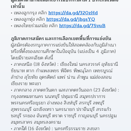
เท่านั้น
เพลงลูกกรุง คลิก 
https://da.gd/320zHd
เพลงลูกทุ่ง คลิก 
https://da.gd/jhgsYQ
เพลงไทยร่วมสมัย คลิก 
https://da.gd/7SvuB
ภูมิภาคการสมัคร และการเลือกเขตพื้นที่การแข่งขัน
ผู้สมัครต้องระบุภาคการแข่งขันให้สอดคล้องกับภูมิลำเนา
หรือที่ตั้งของสถานศึกษาในปัจจุบัน (แบ่งเป็น 4 ภูมิภาค) 
โดยมีรายละเอียด ดังนี้
ภาคเหนือ (18 จังหวัด) : เชียงใหม่ นครสวรรค์ อุทัยธานี 
ชัยนาท ตาก กำแพงเพชร พิจิตร พิษณุโลก เพชรบูรณ์ 
ลำปาง สุโขทัย อุตรดิตถ์ แพร่ น่าน ลำพูน แม่ฮ่องสอน 
เชียงราย พะเยา
ภาคกลาง ภาคตะวันตก และภาคตะวันออก (23 จังหวัด) : 
กรุงเทพมหานคร นนทบุรี ปทุมธานี สมุทรปราการ 
พระนครศรีอยุธยา อ่างทอง สิงห์บุรี สระบุรี ลพบุรี 
สุพรรณบุรี ฉะเชิงเทรา นครนายก ปราจีนบุรี สระแก้ว 
ชลบุรี ระยอง จันทบุรี ตราด ราชบุรี กาญจนบุรี นครปฐม 
สมุทรสาคร สมุทรสงคราม
ภาคใต้ (16 จังหวัด) : นครศรีธรรมราช สงขลา 