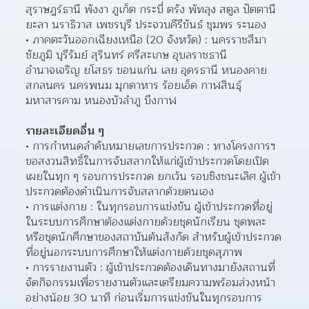
สุราษฎร์ธานี พังงา ภูเก็ต กระบี่ ตรัง พัทลุง สตูล ปัตตานี 
ยะลา นราธิวาส เพชรบุรี ประจวบคีรีขันธ์ ชุมพร ระนอง
ภาคตะวันออกเฉียงเหนือ (20 จังหวัด) : นครราชสีมา 
ชัยภูมิ บุรีรัมย์ สุรินทร์ ศรีสะเกษ อุบลราชธานี 
อำนาจเจริญ ยโสธร ขอนแก่น เลย อุดรธานี หนองคาย 
สกลนคร นครพนม มุกดาหาร ร้อยเอ็ด กาฬสินธุ์ 
มหาสารคาม หนองบัวลำภู บึงกาฬ
รายละเอียดอื่น ๆ
การกำหนดลำดับหมายเลขการประกวด : ทางโครงการฯ 
ขอสงวนสิทธิ์ในการจับสลากให้แก่ผู้เข้าประกวดโดยเปิด
เผยในทุก ๆ รอบการประกวด ยกเว้น รอบชิงชนะเลิศ ผู้เข้า
ประกวดต้องดำเนินการจับสลากด้วยตนเอง
การแต่งกาย : ในทุกรอบการแข่งขัน ผู้เข้าประกวดที่อยู่
ในระบบการศึกษาต้องแต่งกายด้วยชุดนักเรียน ชุดพละ 
หรือชุดนักศึกษาของสถาบันต้นสังกัด สำหรับผู้เข้าประกวด
ที่อยู่นอกระบบการศึกษาให้แต่งกายด้วยชุดสุภาพ
การรายงานตัว : ผู้เข้าประกวดต้องเดินทางมายังสถานที่
จัดกิจกรรมเพื่อรายงานตัวและเตรียมความพร้อมล่วงหน้า
อย่างน้อย 30 นาที ก่อนเริ่มการแข่งขันในทุกรอบการ