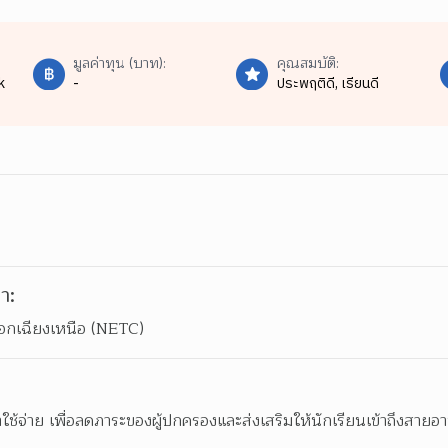
มูลค่าทุน (บาท):
คุณสมบัติ:
k
-
ประพฤติดี,
เรียนดี
า:
ออกเฉียงเหนือ (NETC)
ช้จ่าย เพื่อลดภาระของผู้ปกครองและส่งเสริมให้นักเรียนเข้าถึงสายอาชี