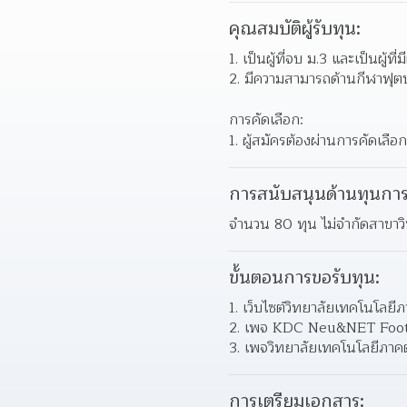
คุณสมบัติผู้รับทุน:
เป็นผู้ที่จบ ม.3 และเป็นผู
มีความสามารถด้านกีฬาฟุต
การคัดเลือก:
ผู้สมัครต้องผ่านการคัดเลื
การสนับสนุนด้านทุนการ
จำนวน 80 ทุน ไม่จำกัดสาขาวิ
ขั้นตอนการขอรับทุน:
1. เว็บไซต์วิทยาลัยเทคโนโลย
2. เพจ KDC Neu&NET Foot
3. เพจวิทยาลัยเทคโนโลยีภาค
การเตรียมเอกสาร: