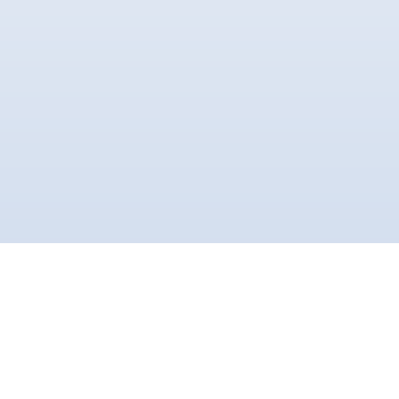
ติดต่อเรา