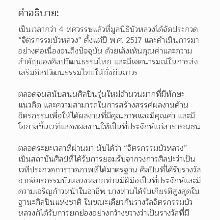
คำอธิบาย:
เป็นเวลากว่า 4 ทศวรรษแล้วที่มูลนิธิบัวหลวงได้จัดประกวด 
“จิตรกรรมบัวหลวง” ตั้งแต่ปี พ.ศ. 2517 และดำเนินการมา
อย่างต่อเนื่องจนถึงปัจจุบัน ด้วยเล็งเห็นคุณค่าและความ
สำคัญของศิลปวัฒนธรรมไทย และมีเจตนารมณ์ในการส่ง
เสริมศิลปวัฒนธรรมไทยให้ยั่งยืนถาวร
ตลอดจนสนับสนุนศิลปินรุ่นใหม่จำนวนมากที่มีทักษะ 
แนวคิด และความสามารถในการสร้างสรรค์ผลงานด้าน 
จิตรกรรมเพื่อให้ได้ผลงานที่มีคุณภาพและมีคุณค่า และมี
โอกาสขึ้นเวทีแสดงผลงานให้เป็นที่ประจักษ์แก่สาธารณชน
ตลอดระยะเวลาที่ผ่านมา นับได้ว่า “จิตรกรรมบัวหลวง” 
เป็นสถาบันศิลป์ที่ได้รับการยอมรับจากวงการศิลปะว่าเป็น
เวทีประกวดการวาดภาพที่ได้มาตรฐาน ศิลปินที่ได้รับรางวัล
จากจิตรกรรมบัวหลวงหลายท่านมีฝีมือเป็นที่ประจักษ์และมี
ความเจริญก้าวหน้าในอาชีพ บางท่านได้รับเกียรติสูงสุดใน
ฐานะศิลปินแห่งชาติ ในขณะเดียวกันรางวัลจิตรกรรมบัว
หลวงก็ได้รับการยกย่องอย่างกว้างขวางว่าเป็นรางวัลที่มี