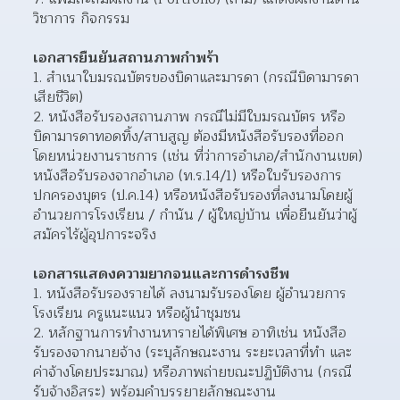
วิชาการ กิจกรรม
เอกสารยืนยันสถานภาพกำพร้า
สำเนาใบมรณบัตรของบิดาและมารดา (กรณีบิดามารดา
เสียชีวิต)
หนังสือรับรองสถานภาพ กรณีไม่มีใบมรณบัตร หรือ
บิดามารดาทอดทิ้ง/สาบสูญ ต้องมีหนังสือรับรองที่ออก
โดยหน่วยงานราชการ (เช่น ที่ว่าการอำเภอ/สำนักงานเขต) 
หนังสือรับรองจากอำเภอ (ท.ร.14/1) หรือใบรับรองการ
ปกครองบุตร (ป.ค.14) หรือหนังสือรับรองที่ลงนามโดยผู้
อำนวยการโรงเรียน / กำนัน / ผู้ใหญ่บ้าน เพื่อยืนยันว่าผู้
สมัครไร้ผู้อุปการะจริง
เอกสารแสดงความยากจนและการดำรงชีพ
หนังสือรับรองรายได้ ลงนามรับรองโดย ผู้อำนวยการ
โรงเรียน ครูแนะแนว หรือผู้นำชุมชน
หลักฐานการทำงานหารายได้พิเศษ อาทิเช่น หนังสือ
รับรองจากนายจ้าง (ระบุลักษณะงาน ระยะเวลาที่ทำ และ
ค่าจ้างโดยประมาณ) หรือภาพถ่ายขณะปฏิบัติงาน (กรณี
รับจ้างอิสระ) พร้อมคำบรรยายลักษณะงาน