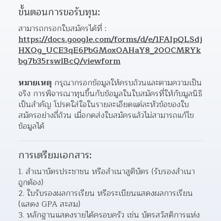
ขั้นตอนการขอรับทุน:
สามารถกรอกใบสมัครได้ที่ : 
https://docs.google.com/forms/d/e/1FAIpQLSdj
HXOg_UCE3qE6PbGMoxOAHaY8_20OCMRYk
bg7b35rswlBcQ/viewform
หมายเหตุ
 กรุณากรอกข้อมูลให้ครบถ้วนและตามความเป็น
จริง การพิจารณาทุนขึ้นกับข้อมูลในใบสมัครที่ให้กับมูลนิธิ
เป็นสำคัญ โปรดใส่ใจในรายละเอียดแต่ละหัวข้อของใบ
สมัครอย่างถี่ถ้วน เมื่อกดส่งใบสมัครแล้วไม่สามารถแก้ไข
ข้อมูลได้
การเตรียมเอกสาร:
สำเนาบัตรประชาชน หรือสำเนาสูติบัตร (รับรองสำเนา
ถูกต้อง)
2. ใบรับรองผลการเรียน หรือระเบียนแสดงผลการเรียน 
(แสดง GPA สะสม)
3. หลักฐานแสดงรายได้ครอบครัว เช่น บัตรสวัสดิการแห่ง