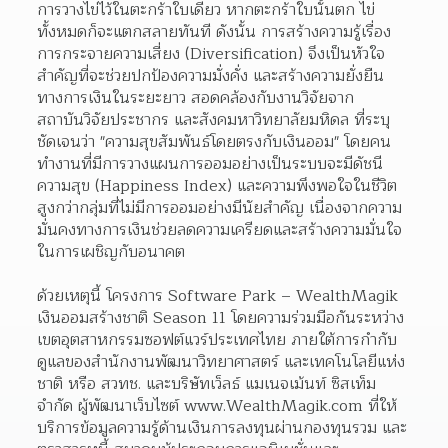
การวางไข่ไว้ในตะกร้าใบเดียว หากตะกร้าใบนั้นตก ไข่
ทั้งหมดก็จะแตกสลายทันที ดังนั้น การสร้างความรู้เรื่อง 
การกระจายความเสี่ยง (Diversification) จึงเป็นหัวใจ
สำคัญที่จะช่วยปกป้องความมั่งคั่ง และสร้างความยั่งยืน
ทางการเงินในระยะยาว สอดคล้องกับงานวิจัยจาก
สถาบันวิจัยประชากร และสังคมหาวิทยาลัยมหิดล ที่ระบุ
ชัดเจนว่า "ความสุขสัมพันธ์โดยตรงกับเงินออม" โดยคน
ทำงานที่มีการวางแผนการออมอย่างเป็นระบบจะมีดัชนี
ความสุข (Happiness Index) และความพึงพอใจในชีวิต
สูงกว่ากลุ่มที่ไม่มีการออมอย่างมีนัยสำคัญ เนื่องจากความ
มั่นคงทางการเงินช่วยลดความเครียดและสร้างความมั่นใจ
ในการเผชิญกับอนาคต
ด้วยเหตุนี้ โครงการ Software Park – WealthMagik 
เงินออมสร้างชาติ Season 11 โดยความร่วมมือกันระหว่าง
เขตอุตสาหกรรมซอฟต์แวร์ประเทศไทย ภายใต้การกำกับ
ดูแลของสำนักงานพัฒนาวิทยาศาสตร์ และเทคโนโลยีแห่ง
ชาติ หรือ สวทช. และบริษัทเว็ลธ์ แมเนจเม้นท์ ซิสเท็ม 
จำกัด ผู้พัฒนาเว็บไซต์ www.WealthMagik.com ที่ให้
บริการข้อมูลความรู้ด้านเงินการลงทุนผ่านกองทุนรวม และ