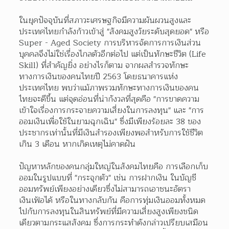
ในยุคปัจจุบันที่สภาวะเศรษฐกิจมีความผันผวนสูงและ
ประเทศไทยกำลังก้าวเข้าสู่ "สังคมสูงวัยระดับสุดยอด" หรือ 
Super - Aged Society การบริหารจัดการการเงินส่วน
บุคคลจึงไม่ใช่เรื่องไกลตัวอีกต่อไป แต่เป็นทักษะชีวิต (Life 
Skill) ที่สำคัญยิ่ง อย่างไรก็ตาม จากผลสำรวจทักษะ
ทางการเงินของคนไทยปี 2563 โดยธนาคารแห่ง
ประเทศไทย พบว่าแม้ภาพรวมทักษะทางการเงินของคน
ไทยจะดีขึ้น แต่จุดอ่อนที่น่ากังวลที่สุดคือ "การขาดความ
เข้าใจเรื่องการกระจายความเสี่ยงในการลงทุน" และ "การ
ออมเงินเพื่อใช้ในยามฉุกเฉิน" ซึ่งมีเพียงร้อยละ 38 ของ
ประชากรเท่านั้นที่มีเงินสำรองเพียงพอสำหรับการใช้ชีวิต
เกิน 3 เดือน หากเกิดเหตุไม่คาดฝัน
ปัญหาหลักของคนกลุ่มใหญ่ในสังคมไทยคือ การเลือกเก็บ
ออมในรูปแบบที่ "กระจุกตัว" เช่น การฝากเงิน ในบัญชี
ออมทรัพย์เพียงอย่างเดียวซึ่งไม่สามารถเอาชนะอัตรา
เงินเฟ้อได้ หรือในทางกลับกัน คือการทุ่มเงินออมทั้งหมด
ไปกับการลงทุนในสินทรัพย์ที่มีความเสี่ยงสูงเพียงชนิด
เดียวตามกระแสสังคม ซึ่งการกระทำดังกล่าวเปรียบเสมือน