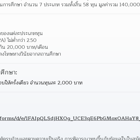
ทุนการศึกษา จำนวน 7 ประเภท รวมทั้งสิ้น 58 ทุน มูลค่ารวม 140,00
นดของแต่ละประเภททุน
) ไม่ต่ำกว่า 2.50
เกิน 20,000 บาท/เดือน
ูกลงโทษทางวินัยจากสถานศึกษา
ศึกษา:
 มอบให้ครั้งเดียว จำนวนทุนละ 2,000 บาท
com/forms/d/e/1FAIpQLSdjHXOg_UCE3qE6PbGMoxOAHaY
้ครบถ้วนและตามความเป็นจริง การพิจารณาทุนขึ้นกับข้อมูลในใบสมัครที