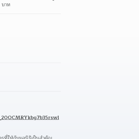
0 บาท
8_20OCMRYkbg7b35rswl
่ให้กับมูลนิธิเป็นสำคัญ 