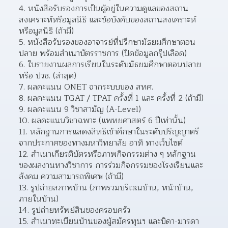
4. หนังสือรับรองการเป็นผู้อยู่ในความดูแลของสถาน
สงเคราะห์หรือมูลนิธิ และข้อบังคับของสถานสงเคราะห์
หรือมูลนิธิ (ถ้ามี)
5. หนังสือรับรองของอาจารย์ที่ปรึกษามัธยมศึกษาตอน
ปลาย พร้อมสำเนาบัตรราชการ (ปิดข้อมูลกรุ๊ปเลือด)
6. ใบรายงานผลการเรียนในระดับมัธยมศึกษาตอนปลาย 
หรือ ปวช. (ล่าสุด)
7. ผลคะแนน ONET จากระบบของ สทศ.
8. ผลคะแนน TGAT / TPAT ครั้งที่ 1 และ ครั้งที่ 2 (ถ้ามี)
9. ผลคะแนน 9 วิชาสามัญ (A-Level)
10. ผลคะแนนวิชาฉพาะ (แพทยศาสตร์ 6 ปีเท่านั้น)
11. หลักฐานการแสดงสิทธิเข้าศึกษาในระดับปริญญาตรี
จากประกาศของทางมหาวิทยาลัย อาทิ ทางเว็บไซต์
12. สำเนาเกียรติบัตรหรือภาพกิจกรรมต่าง ๆ หลักฐาน
ของผลงานทางวิชาการ การร่วมกิจกรรมของโรงเรียนและ
สังคม ความสามารถพิเศษ (ถ้ามี)
13. รูปถ่ายสภาพบ้าน (ภาพรวมบริเวณบ้าน, หน้าบ้าน, 
ภายในบ้าน)
14. รูปถ่ายทรัพย์สินของครอบครัว
15. สำเนาทะเบียนบ้านของผู้สมัครทุนฯ และบิดา-มารดา 