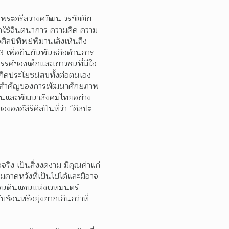
มพระศรีสวางควัฒน วรขัตติย
รถใช้จินตนาการ ความคิด ความ
ิลป์ทิพย์พิมานเล็งเห็นถึง
3 เพื่อยืนยันพันธกิจด้านการ
รค์ของเด็กและเยาวชนที่มีใจ
ิดประโยชน์สุขทั้งต่อตนเอง
ความสำคัญของการพัฒนาศักยภาพ
ื่อนและพัฒนาสังคมไทยอย่าง
งค์สิริศิลปินที่ว่า “ศิลปะ
ิง เป็นสิ่งงดงาม มีคุณค่าแก่
ามคาดหวังที่เป็นไปได้และมิอาจ
ือนดินแดนแห่งเวทมนตร์ 
ซ้อนหรือยุ่งยากเกินกว่าที่