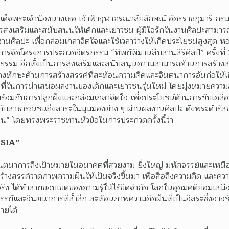
ด็จพระเจ้าน้องนางเธอ เจ้าฟ้าจุฬาภรณวลัยลักษณ์ อัครราชกุมารี กร
การส่งเสริมและสนับสนุนให้เด็กและเยาวชน ผู้มีใจรักในงานศิลปะสามา
านศิลปะ เพื่อกล่อมเกลาจิตใจและใช้เวลาว่างให้เกิดประโยชน์สูงสุด หอศ
ารจัดโครงการประกวดจิตรกรรม “ทิพย์พิมานสืบสานสิริศิลป์” ครั้งที่ 
ธรรม อีกทั้งเป็นการส่งเสริมและสนับสนุนความสามารถด้านการสร้างสร
งทักษะด้านการสร้างสรรค์ที่สะท้อนความคิดและจินตนาการอันก่อให้เก
ปิดพื้นที่ในการนำเสนอผลงานของเด็กและเยาวชนรุ่นใหม่ โดยมุ่งหมาย
พร้อมกับการปลูกฝังและกล่อมเกลาจิตใจ เพื่อประโยชน์ด้านการขับเคล
ับสาธารณชนถึงสาระในมุมมองต่าง ๆ ผ่านผลงานศิลปะ ดังพระดำรัสของอ
งคน” โดยทรงพระราชทานหัวข้อในการประกวดครั้งนี้ว่า
ASIA”
ตนาการถึงเป้าหมายในอนาคตที่สวยงาม ยิ่งใหญ่ มหัศจรรย์และเหนือจร
ร้างสรรค์วาดภาพความฝันให้เป็นจริงขึ้นมา เพื่อสื่อถึงความคิด และคว
ริง ได้ทำลายขอบเขตของความรู้ให้ไร้ขีดจำกัด โลกในอุดมคติย่อมเสม
รย์และจินตนาการที่ล้ำลึก สะท้อนภาพความคิดฝันที่เป็นอิสระซึ่งอาจซับ
ายได้