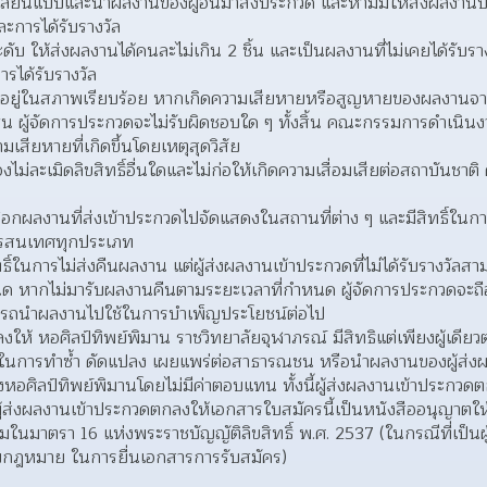
อกเลียนแบบและนำผลงานของผู้อื่นมาส่งประกวด และห้ามมิให้ส่งผลงาน
ะการได้รับรางวัล
ะดับ ให้ส่งผลงานได้คนละไม่เกิน 2 ชิ้น และเป็นผลงานที่ไม่เคยได้รั
รได้รับรางวัล
้องอยู่ในสภาพเรียบร้อย หากเกิดความเสียหายหรือสูญหายของผลงานจา
น ผู้จัดการประกวดจะไม่รับผิดชอบใด ๆ ทั้งสิ้น คณะกรรมการดําเนินงา
มเสียหายที่เกิดขึ้นโดยเหตุสุดวิสัย
องไม่ละเมิดลิขสิทธิ์อื่นใดและไม่ก่อให้เกิดความเสื่อมเสียต่อสถาบันชา
ดเลือกผลงานที่ส่งเข้าประกวดไปจัดแสดงในสถานที่ต่าง ๆ และมีสิทธิ์ในก
สารสนเทศทุกประเภท
ิ์ในการไม่ส่งคืนผลงาน แต่ผู้ส่งผลงานเข้าประกวดที่ไม่ได้รับรางวัลส
 หากไม่มารับผลงานคืนตามระยะเวลาที่กำหนด ผู้จัดการประกวดจะถือว่
มารถนำผลงานไปใช้ในการบำเพ็ญประโยชน์ต่อไป 
งให้ หอศิลป์ทิพย์พิมาน ราชวิทยาลัยจุฬาภรณ์ มีสิทธิแต่เพียงผู้เดี
ยในการทําซ้ำ ดัดแปลง เผยแพร่ต่อสาธารณชน หรือนําผลงานของผู้ส่ง
ศิลป์ทิพย์พิมานโดยไม่มีค่าตอบแทน ทั้งนี้ผู้ส่งผลงานเข้าประกวดตกล
ู้ส่งผลงานเข้าประกวดตกลงให้เอกสารใบสมัครนี้เป็นหนังสืออนุญาตให้ส
นมาตรา 16 แห่งพระราชบัญญัติลิขสิทธิ์ พ.ศ. 2537 (ในกรณีที่เป็นผู้
กฎหมาย ในการยื่นเอกสารการรับสมัคร)