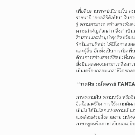
เพื่อสืบสานพระปณิธานใน สมเ
ราชนารี “องค์สิริศิลปิน” ใน
รู้ ความสามารถ สร้างสรรค์ผลง
ความสำคัญดังกล่าว จึงดำเนินก
สืบสานและทำนุบำรุงศิลปวัฒน
รักในงานศิลปะ ได้มีโอกาสแสด
และผู้อื่น อีกทั้งเป็นการเ
ด้านการสร้างสรรค์ศิลปะที่มา
ยั่งยืนตลอดจนสามารถสื่อสารก
เป็นเครื่องกล่อมเกลาชีวิตขอ
 “วาดฝัน มหัศจรรย์ FANT
ภาพความฝัน ความหวัง หรือจิน
จิตใจและชีวิต การใช้ความคิดส
เป็นไปได้ในโลกแห่งความเป็นจ
แวดล้อมด้วยสิ่งสวยงาม มหัศจร
ภาษาพูดหรือภาษาเขียนจะอธิบ