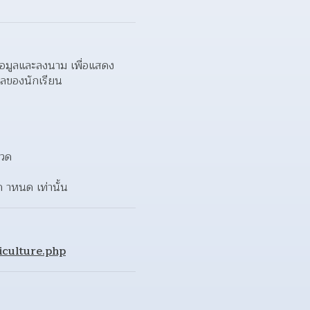
้อมูลและลงนาม เพื่อแสดง
คลของนักเรียน
กวด
ก าหนด เท่านั้น
iculture.php