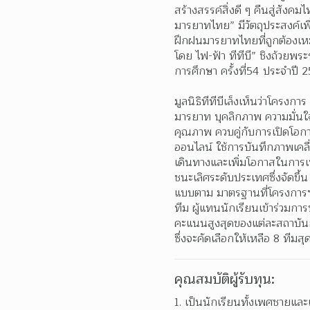
สร้างสรรค์สิ่งดี ๆ คืนสู่สั
มารยาทไทย” มีวัตถุประสงค์เพ
ฝึกฝนมารยาทไทยที่ถูกต้องเหม
โดย ไฟ-ฟ้า ทีทีบี” ชิงถ้วย
การศึกษา ครั้งที่54 ประจำปี 
มูลนิธิทีทีบีเล็งเห็นว่าโครงกา
มารยาท บุคลิกภาพ ความมั่นใ
คุณภาพ ควบคู่กับการเปิดโอกา
ออนไลน์ ใช้การบันทึกภาพเคล
เดินทางและเพิ่มโอกาสในการเข้
ชนะเลิศระดับประเทศซึ่งจัดข
แบบตาม มาตรฐานที่โครงการฯ 
ทีม ผู้แทนนักเรียนเข้าร่วมกา
คะแนนสูงสุดของแต่ละสถาบันกา
ซึ่งจะคัดเลือกให้เหลือ 8 ทีมสุ
คุณสมบัติผู้รับทุน:
เป็นนักเรียนทั้งเพศชายแล