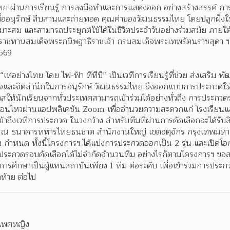
งคมไทย ผ่านการเรียนรู้ การลงมือทำและการแสดงออก อย่างสร้างสรรค์ 
ื่ออนุรักษ์ สืบสานและถ่ายทอด คุณค่าของวัฒนธรรมไทย โดยปลูกฝังให้เ
าะสม และสามารถประยุกต์ใช้ได้ในชีวิตประจำวันอย่างร่วมสมัย ภายใต้ช
พระราชทานสมเด็จพระกนิษฐาธิราชเจ้า กรมสมเด็จพระเทพรัตนราชสุดา 
2569
ร “เท่อย่างไทย โดย ไฟ-ฟ้า ทีทีบี” เป็นเวทีการเรียนรู้ที่ช่วย ส่งเสริม
จและจิตสำนึกในการอนุรักษ์ วัฒนธรรมไทย จึงออกแบบการประกวดให้
สให้นักเรียนจากทั่วประเทศสามารถเข้าร่วมได้อย่างทั่วถึง การประกวด
ื่อนไหวผ่านแอปพลิเคชัน Zoom เพื่ออำนวยความสะดวกแก่ โรงเรียนแ
าถึงเวทีการประกวด ในวงกว้าง สำหรับทีมที่ผ่านการคัดเลือกจะได้รับส
ึ้น ณ ธนาคารทหารไทยธนชาต สำนักงานใหญ่ เขตจตุจักร กรุงเทพมหาน
กำหนด ทั้งนี้โครงการฯ ได้แบ่งการประกวดออกเป็น 2 รุ่น และเปิดโ
รประกวดรอบคัดเลือกได้ไม่จำกัดจำนวนทีม อย่างไรก็ตามโครงการฯ ขอสงวน
รศึกษาเป็นผู้แทนสถาบันเพียง 1 ทีม ต่อระดับ เพื่อเข้าร่วมการประก
ดท้าย ต่อไป
ะเพศหญิง