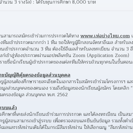
(จำนวน 3 รางวัล) : ได้รับทุนการศึกษา 8,000 บาท 
งานสามารถสมัครเข้าร่วมการประกวดได้ทาง 
www.เท่อย่างไทย.com
 เ
ส่งทีมเข้าประกวดมากกว่า 1 ทีม ขอให้ครูผู้ฝึกสอนจัดหาอีเมล สำหรั
เรียนเข้าประกวดจำนวน 3 ทีม ต้องใช้อีเมลสำหรับลงทะเบียน จำนวน 3 อี
งก์เข้าสู่ห้องประกวดผ่านแอปพลิเคชัน Zoom (Application Zoom)
ุรายชื่อนักเรียนผู้เข้าประกวดของแต่ละทีมให้ครบถ้วนทุกคนในขั้นตอ
ชบัญญัติคุ้มครองข้อมูลส่วนบุคคล
ูผู้สอนต้องศึกษารายละเอียดในเอกสารใบสมัครเข้าร่วมโครงการฯ แ
้อมูลส่วนบุคคลของตนเอง รวมถึงข้อมูลของนักเรียนผู้สมัคร โดยคลิก “
้มครองข้อมูล ส่วนบุคคล พ.ศ. 2562 
ระบบแล้ว
ศึกษาที่เคยส่งนักเรียนเข้าร่วมการประกวด และได้ลงทะเบียน เป็นสมาช
รูผู้สอนสามารถเข้าสู่ระบบ เพื่อตรวจสอบและยืนยันข้อมูล รวมทั้งดำเ
เมลและรหัสผ่านเดิมได้ในกรณีลืมรหัสผ่าน ให้เลือกเมนู “ลืมรหัสผ่าน