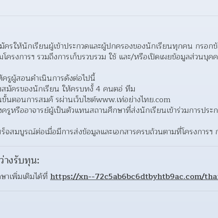
มัครให้นักเรียนผู้เข้าประกวดและผู้ปกครองของนักเรียนทุกคน กรอกข
วมโครงการฯ รวมถึงการเก็บรวบรวม ใช้ และ/หรือเปิดเผยข้อมูลส่วนบุค
้ครูผู้สอนดำเนินการดังต่อไปนี้ 
ัครของนักเรียน ให้ครบทงั้ 4 คนตอ่ ทีม 
นขั้นตอนการสมคั รผ่านเว็บไซต์www.เท่อย่างไทย.com 
ูหรืออาจารย์ผู้เป็นตัวแทนสถานศึกษาที่ส่งนักเรียนเข้าร่วมการประ
สร็จสมบูรณ์ต่อเมื่อมีการส่งข้อมูลและเอกสารครบถ้วนตามที่โครงการฯ 
ว่างรับทุน:
เพิ่มเติมได้ที่ 
https://xn--72c5ab6bc6dtbyhtb9ac.com/tha