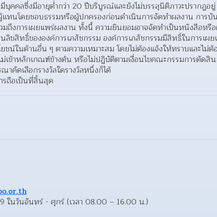
ีบุคคลซึ่งมีอายุต่ำกว่า 20 ปีบริบูรณ์และยังไม่บรรลุนิติภาวะปรากฏอยู่
ู้แทนโดยชอบธรรมหรือผู้ปกครองก่อนดําเนินการจัดทําผลงาน การบัน
ถึงการเผยแพร่ผลงาน ทั้งนี้ ความยินยอมอาจจัดทําเป็นหนังสือหรือผ
ป็นลิขสิทธิ์ขององค์การเภสัชกรรม องค์การเภสัชกรรมมีสิทธิ์ในการเผย
โยชน์ในด้านอื่น ๆ ตามความเหมาะสม โดยไม่ต้องแจ้งให้ทราบและไม่ต้อง
ไม่เข้าหลักเกณฑ์ข้างต้น หรือไม่ปฏิบัติตามเงื่อนไขคณะกรรมการตัด
รณาคัดเลือกรางวัลใดรางวัลหนึ่งก็ได้
ือเป็นที่สิ้นสุด
o.or.th
ในวันจันทร์ - ศุกร์ (เวลา 08.00 – 16.00 น.)