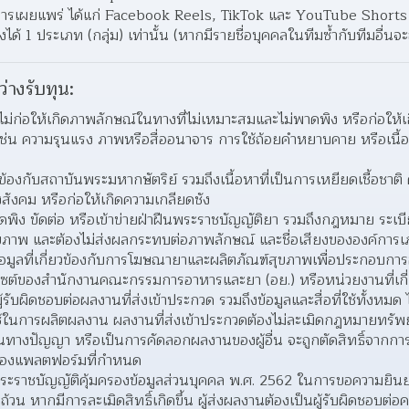
ารเผยแพร่ ได้แก่ Facebook Reels, TikTok และ YouTube Shorts
ได้ 1 ประเภท (กลุ่ม) เท่านั้น (หากมีรายชื่อบุคคลในทีมซ้ำกับทีมอื่นจะ
ว่างรับทุน:
์ไม่ก่อให้เกิดภาพลักษณ์ในทางที่ไม่เหมาะสมและไม่พาดพิง หรือก่อให้
ม เช่น ความรุนแรง ภาพหรือสื่ออนาจาร การใช้ถ้อยคําหยาบคาย หรือเนื้
ี่ยวข้องกับสถาบันพระมหากษัตริย์ รวมถึงเนื้อหาที่เป็นการเหยียดเชื้อชาต
ังคม หรือก่อให้เกิดความเกลียดชัง
ิง ขัดต่อ หรือเข้าข่ายฝ่าฝืนพระราชบัญญัติยา รวมถึงกฎหมาย ระเบียบ 
าพ และต้องไม่ส่งผลกระทบต่อภาพลักษณ์ และชื่อเสียงขององค์การเภสั
มูลที่เกี่ยวข้องกับการโฆษณายาและผลิตภัณฑ์สุขภาพเพื่อประกอบ
็บไซต์ของสํานักงานคณะกรรมการอาหารและยา (อย.) หรือหน่วยงานที่เกี่
้รับผิดชอบต่อผลงานที่ส่งเข้าประกวด รวมถึงข้อมูลและสื่อที่ใช้ทั้งหมด ไ
ที่ใช้ในการผลิตผลงาน ผลงานที่ส่งเข้าประกวดต้องไม่ละเมิดกฎหมายท
ินทางปัญญา หรือเป็นการคัดลอกผลงานของผู้อื่น จะถูกตัดสิทธิ์จากกา
ของแพลตฟอร์มที่กําหนด
มพระราชบัญญัติคุ้มครองข้อมูลส่วนบุคคล พ.ศ. 2562 ในการขอความยิ
้วน หากมีการละเมิดสิทธิ์เกิดขึ้น ผู้ส่งผลงานต้องเป็นผู้รับผิดชอบต่อ