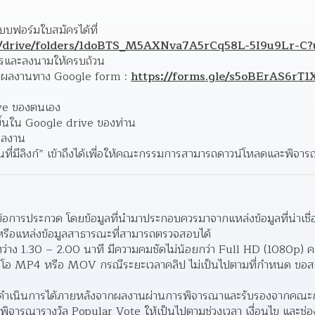
1. ผู้สมัครสามารถดาวน์โหลดแบบฟอร์มใบสมัครได้ที่ 
om/drive/folders/1doBTS_M5AXNva7A5rCq58L-5I9u9Lr-C?
ครและลงนามให้ครบถ้วน
่งผลงานทาง Google form : 
https://forms.gle/s5oBErAS6rT1
ive ของตนเอง
อขึ้นใน Google drive ของท่าน
อผลงาน
คนที่มีลิงก์” เข้าถึงได้เพื่อให้คณะกรรมการสามารถดาวน์โหลดและพิจาร
อการประกวด โดยข้อมูลที่นํามาประกอบควรมาจากแหล่งข้อมูลที่น่าเชื่อถ
รือแหล่งข้อมูลสาธารณะที่สามารถตรวจสอบได้
หว่าง 1.30 – 2.00 นาที มีความคมชัดไม่น้อยกว่า Full HD (1080p) คล
ีโอ MP4 หรือ MOV กรณีระยะเวลาคลิป ไม่เป็นไปตามที่กําหนด ขอส
าเนินการได้ภายหลังจากผลงานผ่านการพิจารณาและรับรองจากคณะกรรมก
พิจารณารางวัล Popular Vote ให้เป็นไปตามช่วงเวลา เงื่อนไข และช่อง