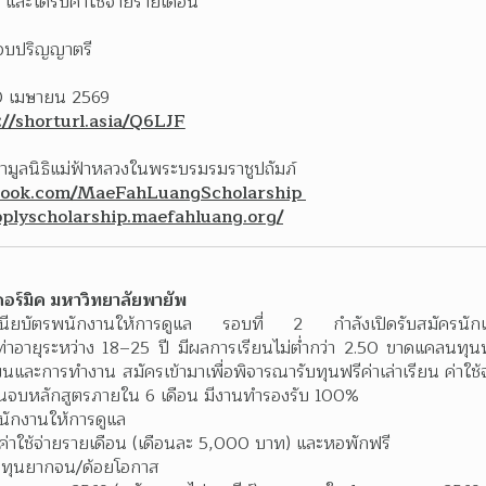
ละได้รับค่าใช้จ่ายรายเดือน
นจบปริญญาตรี 
0 เมษายน 2569
://shorturl.asia/Q6LJF
- เฟซบุ๊ก : ทุนการศึกษามูลนิธิแม่ฟ้าหลวงในพระบรมรมราชูปถัมภ์ 
book.com/MaeFahLuangScholarship 
pplyscholarship.maefahluang.org/
ร์มิค มหาวิทยาลัยพายัพ
นียบัตรพนักงานให้การดูแล รอบที่ 2 กำลังเปิดรับสมัครนักเรียน
เท่าอายุระหว่าง 18–25 ปี มีผลการเรียนไม่ต่ำกว่า 2.50 ขาดแคลนทุน
นและการทำงาน สมัครเข้ามาเพื่อพิจารณารับทุนฟรีค่าเล่าเรียน ค่าใช้
ยนจบหลักสูตรภายใน 6 เดือน มีงานทำรองรับ 100% 
นักงานให้การดูแล
น ค่าใช้จ่ายรายเดือน (เดือนละ 5,000 บาท) และหอพักฟรี
 ทุนยากจน/ด้อยโอกาส