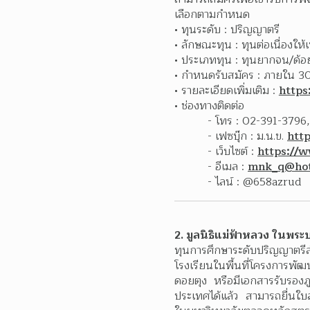
เลือกตามกำหนด
ทุนระดับ : ปริญญาตรี
ลักษณะทุน : ทุนต่อเนื่องให
ประเภททุน : ทุนยากจน/ด้
กำหนดรับสมัคร : ภายใน 3
รายละเอียดเพิ่มเติม : 
https
ช่องทางติดต่อ 
- โทร : 02-391-3796
- เฟซบุ๊ก : ม.น.ข. 
htt
- เว็บไซต์ : 
https://
- อีเมล : 
mnk_q@hot
- ไลน์ : @658azrud 
2. มูลนิธิแม่ฟ้าหลวง ในพระบ
ทุนการศึกษาระดับปริญญาตรีสำ
โรงเรียนในพื้นที่โครงการพัฒ
ดอยตุง หรือมีเอกสารรับรองภู
ประเทศได้แล้ว สามารถยื่นใบส