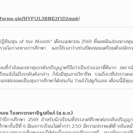
//forms.gle/HYFUL3BNE2f1D2mn6
)    
ปฏิทินทุน of the Month” เดือนเมษายน 2569 ที่แอดมินส่องทางทุนฯ 
สำรวจโอกาสทางการศึกษา และใช้เวลาว่างช่วงปิดเทอมเตรียมตัวสมัครท
ยนที่กำลังมองหาทุนระดับปริญญาตรีถือว่าเป็นช่วงเวลาที่ดีมาก เพราะ
เรียนยังไม่ถึงระดับดังกล่าว ก็ยังมีทุนสายวิชาชีพ รวมถึงเวทีประกวดแข
ะต่อยอดเป็นทุนการศึกษาได้เช่นกัน ว่าแล้วไปดูกันเลย เดือนนี้มีทุน
ดแคลน ในพระบรมราชินูปถัมภ์ (ม.น.ข.)
ะจำปีการศึกษา 2569 สำหรับนักเรียนที่ประสงค์ศึกษาต่อระดับปริญญ
ึกษาชั้นปีที่ 6 มีผลการเรียนไม่ต่ำกว่า 2.50 มีความประพฤติดี ขยันหม
รพิจารณาทุนการศึกษาแบบให้ต่อเนื่องจนจบปริญญาตรี หากมีคุณสมบั