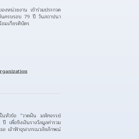
ของหน่วยงาน เข้าร่วมประกวด
นวันครบรอบ 79 ปี วันสถาปนา 
้อมเกียรติบัตร
rganization
นหัวข้อ “วาดฝัน มหัศจรรย์ 
พื่อชิงเงินรางวัลมูลค่ารวม 
อ เจ้าฟ้าจุฬาภรณวลัยลักษณ์ 