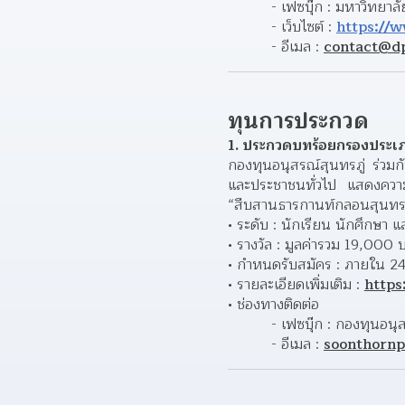
- เฟซบุ๊ก : มหาวิทยาล
- เว็บไซต์ : 
https://w
- อีเมล : 
contact@dp
ทุนการประกวด 
1. ประกวดบทร้อยกรองประ
กองทุนอนุสรณ์สุนทรภู่ ร่วม
และประชาชนทั่วไป แสดงคว
“สืบสานธารกานท์กลอนสุนทรภู่
ระดับ : นักเรียน นักศึกษา 
รางวัล : มูลค่ารวม 19,000 
กำหนดรับสมัคร : ภายใน 2
รายละเอียดเพิ่มเติม : 
https
ช่องทางติดต่อ 
- เฟซบุ๊ก : กองทุนอนุส
- อีเมล : 
soonthorn