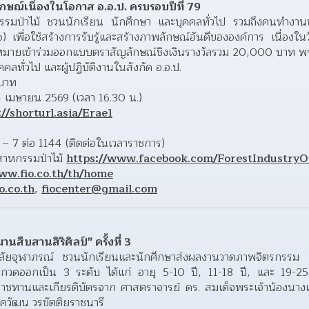
ษณ์เนื่องในโอกาส อ.อ.ป. ครบรอบปีที่ 79
กรรมป่าไม้ ชวนนักเรียน นักศึกษา และบุคคลทั่วไป รวมถึงคนทำงาน
เพื่อใช้สร้างการรับรู้และสร้างภาพลักษณ์อันดีขององค์การ เนื่องใ
าหมายเข้าร่วมออกแบบตราสัญลักษณ์ชิงเงินรางวัลรวม 20,000 บาท พร
คคลทั่วไป และผู้ปฏิบัติงานในสังกัด อ.อ.ป.
 บาท
 เมษายน 2569 (เวลา 16.30 น.)
://shorturl.asia/Erae1
– 7 ต่อ 1144 (ติดต่อในเวลาราชการ)
ตสาหกรรมป่าไม้ 
https://www.facebook.com/ForestIndustryO
ww.fio.co.th/th/home
o.co.th
, 
fiocenter@gmail.com
นสืบสานสิริศิลป์" ครั้งที่ 3
าลัยจุฬาภรณ์ ชวนนักเรียนและนักศึกษาส่งผลงานวาดภาพจิตรกรรม ใ
ออกเป็น 3 ระดับ ได้แก่ อายุ 5-10 ปี, 11-18 ปี, และ 19-25 ปี เ
ทานและเกียรติบัตรจาก ศาสตราจารย์ ดร. สมเด็จพระเจ้าน้องนางเธ
ควัฒน วรขัตติยราชนารี