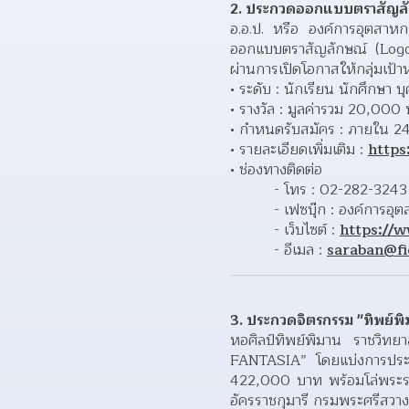
2. ประกวดออกแบบตราสัญลัก
อ.อ.ป. หรือ องค์การอุตสาห
ออกแบบตราสัญลักษณ์ (Logo) 
ผ่านการเปิดโอกาสให้กลุ่มเป้
ระดับ : นักเรียน นักศึกษา บุ
รางวัล : มูลค่ารวม 20,000
กำหนดรับสมัคร : ภายใน 24
รายละเอียดเพิ่มเติม : 
https
ช่องทางติดต่อ 
- โทร : 02-282-3243 
- เฟซบุ๊ก : องค์การอุ
- เว็บไซต์ : 
https://w
- อีเมล : 
saraban@fi
3. ประกวดจิตรกรรม "ทิพย์พิมา
หอศิลป์ทิพย์พิมาน ราชวิทย
FANTASIA” โดยแบ่งการประกวด
422,000 บาท พร้อมโล่พระราช
อัครราชกุมารี กรมพระศรีสวาง