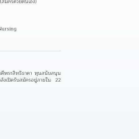
(สมัครด้วยตนเอง)
- เฟซบุ๊ก : คณะพยาบาลศาสตร์แมคคอร์มิค มหาวิทยาลัยพายัพ; McCormick Faculty of Nursing 
นดีพระสิทธิธาดา ทุนสนับสนุน
งเปิดรับสมัครอยู่ภายใน 22 