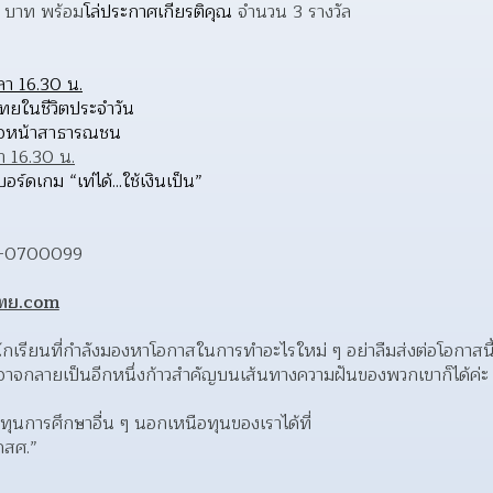
0 บาท พร้อม
โล่ประกาศเกียรติคุณ 
จำนวน 3 รางวัล
า 16.30 น.
ยในชีวิตประจำวัน
่อหน้าสาธารณชน
า 16.30 น.
ดเกม “เท่ได้...ใช้เงินเป็น”
2-0700099
ไทย.com
กเรียนที่กำลังมองหาโอกาสในการทำอะไรใหม่ ๆ อย่าลืมส่งต่อโอกาสนี
 อาจกลายเป็นอีกหนึ่งก้าวสำคัญบนเส้นทางความฝันของพวกเขาก็ได้ค่ะ
ทุนการศึกษาอื่น ๆ นอกเหนือทุนของเราได้ที่
กสศ.”