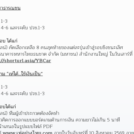
าสาธารณชน
 1-3
่ 4-6 และระดับ ปวช.1-3 
บ ได้แก่
์) คัดเลือกเหลือ 8 คนสุดท้ายของแต่ละรุ่นเข้าสู่รอบชิงชนะเลิศ
 ธนาคารทหารไทยธนชาต จำกัด (มหาชน) สำนักงานใหญ่ ในวันเสาร์ที่
://shorturl.asia/YBCar
เท่ได้...ใช้เงินเป็น”
 1-3
่ 4-6 และระดับ ปวช.1-3 
อบได้แก่
น์) ทีมผู้เข้าประกวดต้องจัดทำ
นวคิดการออกแบบบอร์ดเกมด้านการเงิน ความยาวไม่เกิน 5 นาที
นำเสนอในรูปแบบไฟล์ PDF
์ 
www.เท่อย่างไทย.com
 ภายในวันจันทร์ที่ 10 สิงหาคม 2569 ภา