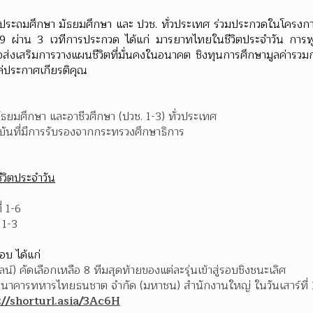
ดับประถมศึกษา มัธยมศึกษา และ ปวช. ทั่วประเทศ ร่วมประกวดในโครงกา
2569 ผ่าน 3 เวทีการประกวด ได้แก่ มารยาทไทยในชีวิตประจำวัน ก
อส่งเสริมการวางแผนชีวิตที่มั่นคงในอนาคต ชิงทุนการศึกษามูลค่ารว
ล่ประกาศเกียรติคุณ
ธยมศึกษา และอาชีวศึกษา (ปวช. 1-3) ทั่วประเทศ
บันที่มีการรับรองจากกระทรวงศึกษาธิการ
วิตประจำวัน
่ 1-6
 1-3
บ ได้แก่
์) คัดเลือกเหลือ 8 ทีมสุดท้ายของแต่ละรุ่นเข้าสู่รอบชิงชนะเลิศ
 ธนาคารทหารไทยธนชาต จำกัด (มหาชน) สำนักงานใหญ่ ในวันเสาร์ที่
://shorturl.asia/3Ac6H