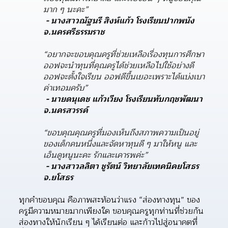
มาก ๆ นะคะ”
- นางสาวณัฐนรี สิงห์แก้ว โรงเรียนปากพนัง 
จ.นครศรีธรรมราช
“อยากจะขอบคุณครูที่ช่วยเหลือเรื่องทุนการศึกษา 
ออฟจะนำทุนที่คุณครูได้ช่วยเหลือไปใช้อย่างดี 
ออฟจะตั้งใจเรียน ออฟดีขึ้นเยอะเพราะได้แบ่งเบา
ค่าเทอมครับ”
- นายดนุเดช แก้วเวียง โรงเรียนทับกฤชพัฒนา 
จ.นครสวรรค์
“ขอบคุณคุณครูที่มองเห็นถึงสภาพความเป็นอยู่
ของเด็กคนหนึ่งและจัดหาทุนดี ๆ มาให้หนู และ
เอ็นดูหนูนะคะ รักและเคารพค่ะ”
- นางสาวลลิตา ชูรัตน์ วิทยาลัยเทคนิคยโสธร 
จ.ยโสธร
ทุกคำขอบคุณ คือภาพสะท้อนว่าแรง “ส่องทางทุน” ของ
ครูมีความหมายมากเพียงใด ขอบคุณครูทุกท่านที่ช่วยกัน
ส่องทางให้นักเรียน ๆ ได้เรียนต่อ และก้าวไปสู่อนาคตที่