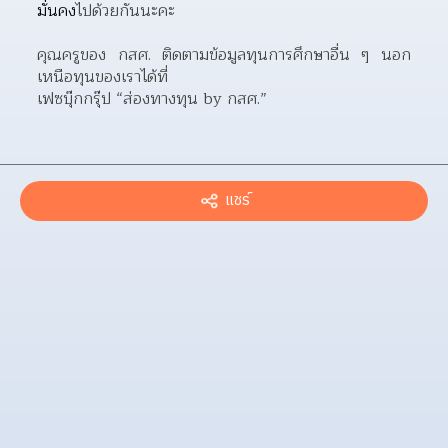
มั่นคง
ไปด้วยกันนะคะ
คุณครูของ กสศ. ติดตามข้อมูลทุนการศึกษาอื่น ๆ นอก
เหนือทุนของเราได้ที่
เฟซบุ๊กกรุ๊ป “ส่องทางทุน by กสศ.”
แชร์