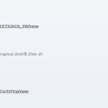
NTYE73QbUb_3W/view
านุสรณ์ ประจำปี 2566 เข้า
Ojr919j1p/view