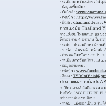
ระเบียบการรับสมัคร : 
https
ข้อมูลเพิ่มเติม : 
เว็บไซต์ : 
www.dhammalit
เฟซบุ๊ก : 
https://www.fa
อีเมล : 
dhammaliterary
การแข่งขัน Thailand
การแข่งขัน ไทยแลนด์ ยูธ บ
จิ๊กซอว์ รวม 4 ประเภท ในระดั
ระดับ : ประถมศึกษา มัธยมศ
รางวัล : เงินรางวัล พร้อมโล่เ
กำหนดรับสมัคร : ภายใน 31
ระเบียบการรับสมัคร : 
https
ข้อมูลเพิ่มเติม : 
เฟซบุ๊ก : 
www.facebook.c
อีเมล : 
TYBCofficial@gm
ประกวดผลงานศิลปะ 
ฮาบิโตะ มอลล์ จัดกิจกรรม อา
ในหัวข้อ “MY FUTURE PLAN
สร้างสรรค์ผลงานศิลปะ
ระดับ : แบ่งออกเป็น 3 รุ่น ได