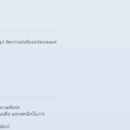
) จัดการแข่งขันบอร์ดเกมและ
ระกวดศิลปะ
อเดีย และเทคนิคในการ
มัคร)  