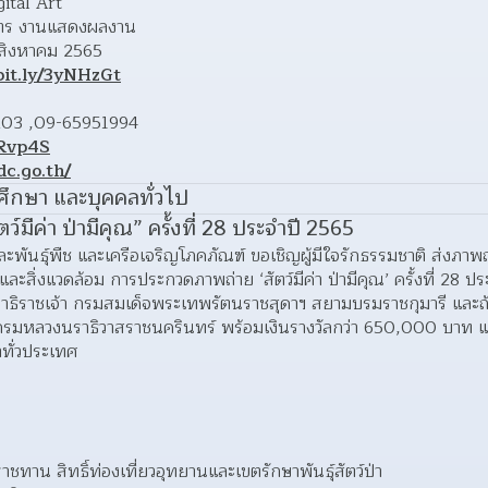
ital Art
ิบัตร งานแสดงผลงาน
31 สิงหาคม 2565
bit.ly/3yNHzGt
203 ,09-65951994
ORvp4S
dc.go.th/
ักศึกษา และบุคคลทั่วไป
มีค่า ป่ามีคุณ” ครั้งที่ 28 ประจำปี 2565
ละพันธุ์พืช และเครือเจริญโภคภัณฑ์ ขอเชิญผู้มีใจรักธรรมชาติ ส่งภา
ละสิ่งแวดล้อม การประกวดภาพถ่าย ‘สัตว์มีค่า ป่ามีคุณ’ ครั้งที่ 28 ปร
ิราชเจ้า กรมสมเด็จพระเทพรัตนราชสุดาฯ สยามบรมราชกุมารี และถ้
กรมหลวงนราธิวาสราชนครินทร์ พร้อมเงินรางวัลกว่า 650,000 บาท และ
าทั่วประเทศ
ชทาน สิทธิ์ท่องเที่ยวอุทยานและเขตรักษาพันธุ์สัตว์ป่า