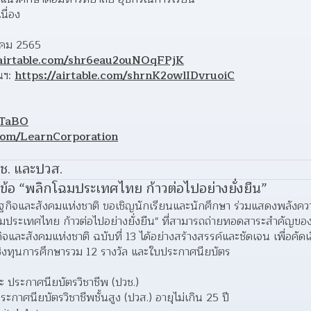
นื่อง
วาคม 2565
/airtable.com/shr6eau2ouNOqFPjK
ฯ: 
https://airtable.com/shrnK2owlIDvruoiC
z1TaBO
om/LearnCorporation
วช. และปวส.
ข้อ “พลิกโฉมประเทศไทย ก้าวต่อไปอย่างยั่งยืน”
จและสังคมแห่งชาติ ขอเชิญนักเรียนและนักศึกษา ร่วมแสดงพลังความ
ฉมประเทศไทย ก้าวต่อไปอย่างยั่งยืน" ที่สามารถถ่ายทอดสาระสำคัญของเ
ะสังคมแห่งชาติ ฉบับที่ 13 ได้อย่างสร้างสรรค์และชัดเจน เพื่อค
ชิงทุนการศึกษารวม 12 รางวัล และใบประกาศนียบัตร
ละ ประกาศนียบัตรวิชาชีพ (ปวช.) 
กาศนียบัตรวิชาชีพชั้นสูง (ปวส.) อายุไม่เกิน 25 ปี 