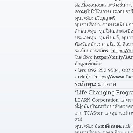
ต่อเนื่องจนจบแต่ละช่วงชั้นก
ความรู้ไปใช้ในการประกอบอาช
ทุนระดับ: ปริญญาตรี
ทุนการศึกษา: ค่าธรรมเนียมกา
ลักษณะทุน: ทุนให้เปล่าต่อเนื่
ประเภททุน: ทุนเรียนดี, ทุน
เปิดรับสมัคร: ภายใน 31 สิง
ระเบียบการสมัคร: 
https://b
ใบสมัคร: 
https://bit.ly/3A
ข้อมูลเพิ่มเติม:
โทร: 092-252-9534, 087-
เฟซบุ๊ก:
https://www.fa
ระดับทุน: ม.ปลาย
‘Life Changing Program
LEARN Corporation และพาร์
ที่มุ่งมั่นเข้ามหาวิทยาลัย
จาก TCASter และอุปกรณ์กา
สม)
ทุนระดับ: มัธยมศึกษาตอนปลาย
ทุนการศึกษา: คอร์สเรียน แน