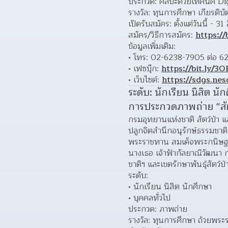
ประกวด: ศิลปะด้วยเทคนิค Dig
รางวัล: ทุนการศึกษา เกียรต
เปิดรับสมัคร: ตั้งแต่วันนี้ - 
สมัคร/วิธีการสมัคร:
https://
ข้อมูลเพิ่มเติม:
โทร: 02-6238-7905 ต่อ 6
เฟซบุ๊ก:
https://bit.ly/3
เว็บไซต์:
https://sdgs.nes
ระดับ: นักเรียน นิสิต น
การประกวดภาพถ่าย “สัตว์
กรมอุทยานแห่งชาติ สัตว์ป่า แ
ปลูกจิตสำนึกอนุรักษ์ธรรมชาติแ
พระราชทาน สมเด็จพระกนิษฐาธ
นางเธอ เจ้าฟ้ากัลยาณิวัฒนา 
ชาติฯ และเขตรักษาพันธุ์สัตว์ป่
ระดับ:
นักเรียน นิสิต นักศึกษา 
บุคคลทั่วไป 
ประกวด: ภาพถ่าย
รางวัล: ทุนการศึกษา ถ้วยพระรา