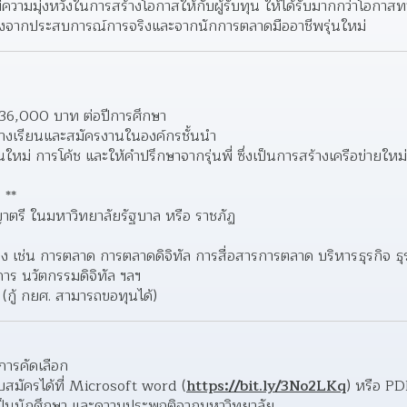
ามมุ่งหวังในการสร้างโอกาสให้กับผู้รับทุน ให้ได้รับมากกว่าโอกาส
ู้ทั้งจากประสบการณ์การจริงและจากนักการตลาดมืออาชีพรุ่นใหม่
ะ 36,000 บาท ต่อปีการศึกษา 
างเรียนและสมัครงานในองค์กรชั้นนำ 
หม่ การโค้ช และให้คำปรึกษาจากรุ่นพี่ ซึ่งเป็นการสร้างเครือข่ายใหม
 **
าตรี ในมหาวิทยาลัยรัฐบาล หรือ ราชภัฏ 
ยวข้อง เช่น การตลาด การตลาดดิจิทัล การสื่อสารการตลาด บริหารธุรกิจ ธ
ร นวัตกรรมดิจิทัล ฯลฯ 
่ (กู้ กยศ. สามารถขอทุนได้) 
การคัดเลือก
บสมัครได้ที่ Microsoft word (
https://bit.ly/3No2LKq
) หรือ PD
็นนักศึกษา และความประพฤติจากมหาวิทยาลัย