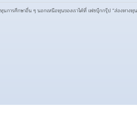
ุนการศึกษาอื่น ๆ นอกเหนือทุนของเราได้ที่ เฟซบุ๊กกรุ๊ป “ส่องทางทุ