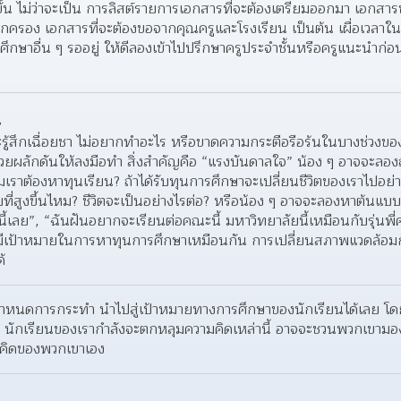
ขั้น ไม่ว่าจะเป็น การลิสต์รายการเอกสารที่จะต้องเตรียมออกมา เอกสาร
ปกครอง เอกสารที่จะต้องขอจากคุณครูและโรงเรียน เป็นต้น เผื่อเวลาใ
รศึกษาอื่น ๆ รออยู่ ให้ดีลองเข้าไปปรึกษาครูประจำชั้นหรือครูแนะนำก่
น
จะรู้สึกเฉื่อยชา ไม่อยากทำอะไร หรือขาดความกระตือรือร้นในบางช่วงขอ
วยผลักดันให้ลงมือทำ สิ่งสำคัญคือ “แรงบันดาลใจ” น้อง ๆ อาจจะลองถา
มเราต้องหาทุนเรียน? ถ้าได้รับทุนการศึกษาจะเปลี่ยนชีวิตของเราไปอย่
ที่สูงขึ้นไหม? ชีวิตจะเป็นอย่างไรต่อ? หรือน้อง ๆ อาจจะลองหาต้นแบบ 
ี้เลย”, “ฉันฝันอยากจะเรียนต่อคณะนี้ มหาวิทยาลัยนี้เหมือนกับรุ่นพี่ค
นที่มีเป้าหมายในการหาทุนการศึกษาเหมือนกัน การเปลี่ยนสภาพแวดล้อมก
้
กำหนดการกระทำ นำไปสู่เป้าหมายทางการศึกษาของนักเรียนได้เลย โด
 นักเรียนของเรากำลังจะตกหลุมความคิดเหล่านี้ อาจจะชวนพวกเขามอง
วามคิดของพวกเขาเอง