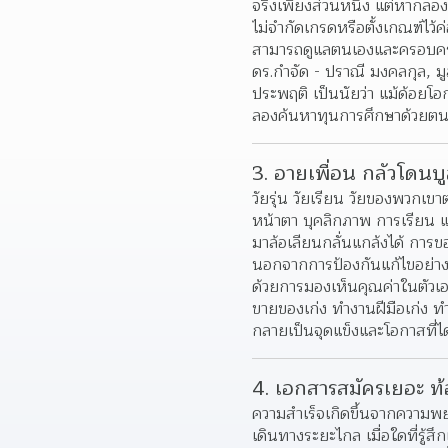
จริงเพียงส่วนหนึ่ง แต่หากลอ
ไม่จำกัดเกรดหรือตั้งเกณฑ์ไว้ค่
สามารถดูแลตนเองและครอบครัวให
ดร.กำจัด - ปราณี มงคลกุล, ม
ประพฤติ เป็นนัยว่า แม้ด้อยโอ
ลองค้นหาทุนการศึกษาด้วยตนเอ
3. อายเพื่อน กลัวโดนบู
วัยรุ่น วัยเรียน วัยของพวกเขา
หน้าตา บุคลิกภาพ การเรียน แล
มาล้อเลียนกลั่นแกล้งได้ กา
นอกจากการป้องกันแก้ไขอย่างถูกว
ด้วยการมองเห็นคุณค่าในตัวเอง 
ขายของเก่ง ทำงานฝีมือเก่ง ทำ
กลายเป็นจุดแข็งและโอกาสที่ไ
4. เอกสารสมัครเยอะ ท้
ความสำเร็จเกิดขึ้นจากความพ
เดินทางระยะไกล เมื่อใดที่รู้สึ