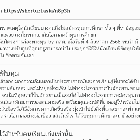
ก 
https://shorturl.asia/n8p3h
าะเหตุใดนักเรียนบางคนถึงไม่สมัครทุนการศึกษา ทั้ง ๆ ที่หาข้อมูลมาให
กำแพงขวางกั้นพวกเขากับโอกาสคว้าทุนการศึกษา
นโครงการส่องทางทุน by กสศ. เมื่อวันที่ 4 สิงหาคม 2568 พบว่า มี 
วทางปรับจูนที่คุณครูสามารถนำไปประยุกต์ใช้ให้นักเรียนพิชิตทุนให้จ
น ไปติดตามกันเลย
ด้รับทุน
ล้าลอง มองความล้มเหลวเป็นประสบการณ์และการเรียนรู้ที่เราจะได้รับ
ความล้มเหลว และไม่หยุดที่จะเดิน ไม่ต่างอะไรจากการปั่นจักรยานตอนเด็ก 
สมอ จนในที่สุดเราก็ปั่นจักรยานเป็นจนได้ ไม่ต่างอะไรจากการสมัครทุนก
รณ์และศักยภาพของตนตามจริง เตรียมคุณสมบัติที่ขาดอยู่ให้พร้อมไปทีล
มือหรือวิธีจัดการหากเกิดขึ้นจริง มุ่งเป้าไปยังสิ่งที่เราอยากจะทำ แ
ร้างโอกาสอย่างต่อเนื่อง แล้ววันที่เราได้รับทุนการศึกษาจะมาถึงอย่า
ไว้สำหรับคนเรียนเก่งเท่านั้น