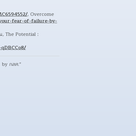
PMC6594552/
, Overcome 
your-fear-of-failure-by-
‘ล้อเลียน’ ไม่ใช่เรื่องเล่น ๆ : เส้นบาง ๆ ระหว่าง playful กับ hurtful ที่ทำให้เด็กไม่อยากไปโรงเรียน, The Potential : 
Q-qDBCCo8/
น by กสศ.”