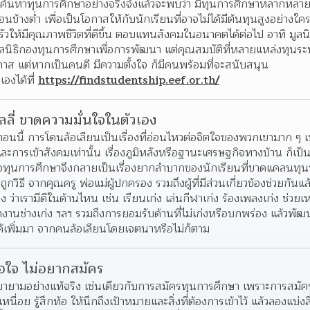
งค้นหาทุนการศึกษาอย่างจริงจังแล้วจะพบว่า มีทุนการศึกษาหลากหลายแล
อนข้างต่ำ เพื่อเป็นโอกาสให้กับนักเรียนที่อาจไม่ได้มีต้นทุนสูงอย่างใคร
้มีคุณภาพชีวิตที่ดีขึ้น ตอบแทนสังคมในอนาคตได้ต่อไป อาทิ มูลนิธิทิ
ูลนิธิกองทุนการศึกษาเพื่อการพัฒนา แต่คุณสมบัติที่หลายแหล่งทุนระบ
กาส แต่หากเป็นคนดี มีความตั้งใจ ก็มีคนพร้อมที่จะสนับสนุน
งได้ที่ 
https://findstudentship.eef.or.th/
ลลี่ ขาดความมั่นใจในตัวเอง
ตอนนี้ การโดนล้อเลียนเป็นเรื่องที่อ่อนไหวต่อจิตใจของพวกเขามาก ๆ เพร
ะการเข้าสังคมเท่านั้น เรื่องภูมิหลังหรือฐานะเศรษฐกิจทางบ้าน ก็เป็นห
รขอทุนการศึกษาจึงกลายเป็นเรื่องยากลำบากของนักเรียนที่ขาดแคลนท
ิธี จากคุณครู พ่อแม่ผู้ปกครอง รวมถึงผู้ที่มีส่วนเกี่ยวข้องช่วยกันแล้
ว่าเรามีดีในด้านไหน เช่น เรียนเก่ง เล่นกีฬาเก่ง ร้องเพลงเก่ง ช่วยเหล
งานช่างเก่ง ฯลฯ รวมถึงการยอมรับด้านที่ไม่เก่งหรือบกพร่อง แล้วพัฒน
ด้เพิ่มมา จากคนล้อเลียนโดยเจตนาหรือไม่ก็ตาม
อใจ ไม่อยากสมัคร
ยายามอย่างแท้จริง เช่นเดียวกับการสมัครทุนการศึกษา เพราะการสมั
กเหนื่อย รู้สึกท้อ ให้นึกถึงเป้าหมายและสิ่งที่ต้องการเข้าไว้ แล้วลองแบ่