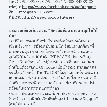
โทร: 02-956-2538, 02-956-2547, 088-342-2008
เฟซบุ๊ก: 
https://www.facebook.com/ssofanpage
อีเมล: 
info@sso1506.com
เว็บไซต์: 
https://www.sso.go.th/wpr/
ประกวดเขียนเรียงความ “คิดเพื่อน้อง บ่มเพาะลูกไม้ใต้
ต้น”
มูลนิธิไทยเครดิต เปิดพื้นที่รวมพลังสร้างสรรค์ผลงาน
เขียนเรียงความ พร้อมสนับสนุนนักเรียนและนักศึกษาที่
ขาดแคลนทุนทรัพย์ กับโครงการ “คิดเพื่อน้อง บ่มเพาะ
ลูกไม้ใต้ต้น” ภายใต้หัวข้อ “NEW GEN กับการเงินยุค
ใหม่ เตรียมตัวอย่างไรให้รู้เท่าทันการเปลี่ยนแปลง” โดย
นักเรียนต้องสแกน QR Code เพื่อเข้าร่วมอมรมหลักสูตร
ออนไลน์ “ตังค์โต The TUTOR” ในรูปแบบวิดีโอ พร้อมทำ
แบบทดสอบก่อนการส่งผลงาน เป็นอีกหนึ่งการประกวดที่
นักเรียนสามารถฝึกฝนตนเองในการเขียนเรียงความ ให้
พร้อมกับโอกาสคว้าทุนการศึกษา
ระดับ: ประถมศึกษา มัธยมศึกษา ประกาศนียบัตรวิชาชีพ 
(ปวช.) ประกาศนียบัตรวิชาชีพชั้นสูง (ปวส.) และปริญญาตรี 
(อายุไม่เกิน 23 ปี)