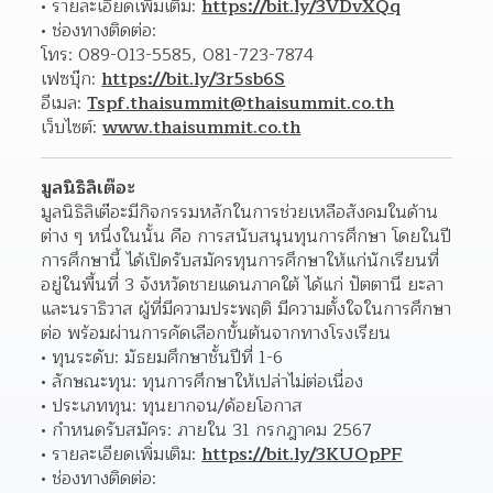
รายละเอียดเพิ่มเติม: 
https://bit.ly/3VDvXQq
ช่องทางติดต่อ:
โทร: 089-013-5585, 081-723-7874
เฟซบุ๊ก: 
https://bit.ly/3r5sb6S
อีเมล: 
Tspf.thaisummit@thaisummit.co.th
เว็บไซต์: 
www.thaisummit.co.th
มูลนิธิลิเต๊อะ
มูลนิธิลิเต๊อะมีกิจกรรมหลักในการช่วยเหลือสังคมในด้าน
ต่าง ๆ หนึ่งในนั้น คือ การสนับสนุนทุนการศึกษา โดยในปี
การศึกษานี้ ได้เปิดรับสมัครทุนการศึกษาให้แก่นักเรียนที่
อยู่ในพื้นที่ 3 จังหวัดชายแดนภาคใต้ ได้แก่ ปัตตานี ยะลา 
และนราธิวาส ผู้ที่มีความประพฤติ มีความตั้งใจในการศึกษา
ต่อ พร้อมผ่านการคัดเลือกขั้นต้นจากทางโรงเรียน
ทุนระดับ: มัธยมศึกษาชั้นปีที่ 1-6
ลักษณะทุน: ทุนการศึกษาให้เปล่าไม่ต่อเนื่อง
ประเภททุน: ทุนยากจน/ด้อยโอกาส
กำหนดรับสมัคร: ภายใน 31 กรกฎาคม 2567
รายละเอียดเพิ่มเติม: 
https://bit.ly/3KUOpPF
ช่องทางติดต่อ: