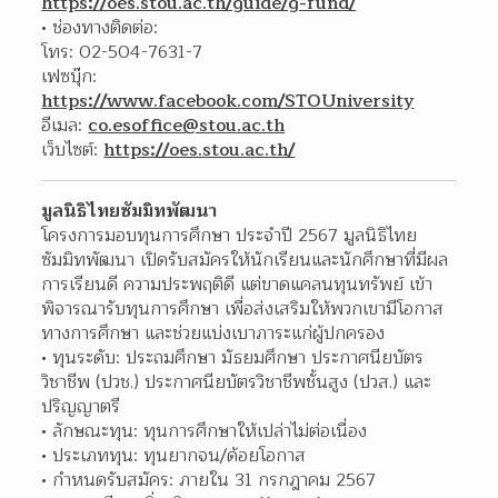
https://oes.stou.ac.th/guide/g-fund/
ช่องทางติดต่อ:
โทร: 02-504-7631-7
เฟซบุ๊ก: 
https://www.facebook.com/STOUniversity
อีเมล: 
co.esoffice@stou.ac.th
เว็บไซต์: 
https://oes.stou.ac.th/
มูลนิธิไทยซัมมิทพัฒนา
โครงการมอบทุนการศึกษา ประจำปี 2567 มูลนิธิไทย
ซัมมิทพัฒนา เปิดรับสมัครให้นักเรียนและนักศึกษาที่มีผล
การเรียนดี ความประพฤติดี แต่ขาดแคลนทุนทรัพย์ เข้า
พิจารณารับทุนการศึกษา เพื่อส่งเสริมให้พวกเขามีโอกาส
ทางการศึกษา และช่วยแบ่งเบาภาระแก่ผู้ปกครอง
ทุนระดับ: ประถมศึกษา มัธยมศึกษา ประกาศนียบัตร
วิชาชีพ (ปวช.) ประกาศนียบัตรวิชาชีพชั้นสูง (ปวส.) และ
ปริญญาตรี
ลักษณะทุน: ทุนการศึกษาให้เปล่าไม่ต่อเนื่อง
ประเภททุน: ทุนยากจน/ด้อยโอกาส
กำหนดรับสมัคร: ภายใน 31 กรกฎาคม 2567