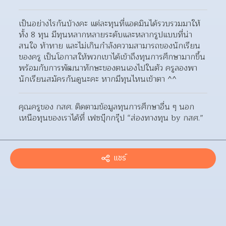
เป็นอย่างไรกันบ้างคะ แต่ละทุนที่แอดมินได้รวบรวมมาให้
ทั้ง 8 ทุน มีทุนหลากหลายระดับและหลากรูปแบบที่น่า
สนใจ ท้าทาย และไม่เกินกำลังความสามารถของนักเรียน
ของครู เป็นโอกาสให้พวกเขาได้เข้าถึงทุนการศึกษามากขึ้น 
พร้อมกับการพัฒนาทักษะของตนเองไปในตัว ครูลองพา
นักเรียนสมัครกันดูนะคะ หากมีทุนไหนเข้าตา ^^
คุณครูของ กสศ. ติดตามข้อมูลทุนการศึกษาอื่น ๆ นอก
เหนือทุนของเราได้ที่ เฟซบุ๊กกรุ๊ป “ส่องทางทุน by กสศ.”
แชร์