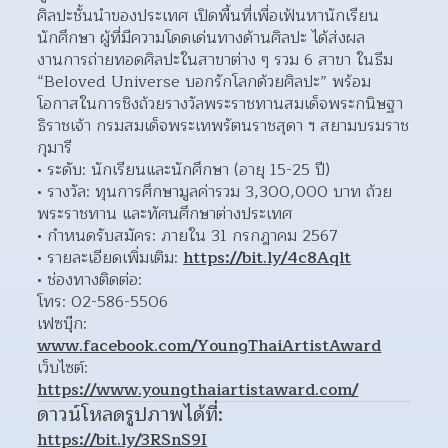
ศิลปะชั้นนำของประเทศ เปิดพื้นที่เพื่อเฟ้นหานักเรียน 
นักศึกษา ผู้ที่มีความโดดเด่นทางด้านศิลปะ ได้ส่งผล
งานการถ่ายทอดศิลปะในสาขาต่าง ๆ รวม 6 สาขา ในธีม 
“Beloved Universe บอกรักโลกด้วยศิลปะ” พร้อม
โอกาสในการชิงถ้วยรางวัลพระราชทานสมเด็จพระกนิษฐา
ธิราชเจ้า กรมสมเด็จพระเทพรัตนราชสุดา ฯ สยามบรมราช
กุมารี
ระดับ: นักเรียนและนักศึกษา (อายุ 15-25 ปี)
รางวัล: ทุนการศึกษามูลค่ารวม 3,300,000 บาท ถ้วย
พระราชทาน และทัศนศึกษาต่างประเทศ
กำหนดรับสมัคร: ภายใน 31 กรกฎาคม 2567
รายละเอียดเพิ่มเติม: 
https://bit.ly/4c8Aqlt
ช่องทางติดต่อ:
โทร: 02-586-5506
เฟซบุ๊ก: 
www.facebook.com/YoungThaiArtistAward
เว็บไซต์: 
https://www.youngthaiartistaward.com/
ดาวน์โหลดรูปภาพได้ที่:
https://bit.ly/3RSnS9I