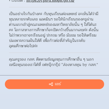
เว็บไซต์ : 
https://cpird.moph.go.th/
เป็นอย่างไรกันบ้างคะ กับทุนเรียนต่อแพทย์ จะเห็นได้ว่ามี
ทุนหลายระดับเลย แอดมินฯ ขอให้นักเรียนของครูผ่าน
ด่านแรกเข้าสู่คณะแพทย์ของมหาวิทยาลัยนั้น ๆ ให้ได้นะ
คะ โอกาสทางการศึกษาก็จะเปิดกว้างขึ้นมากเลยค่ะ ดังนั้น 
ไม่ว่าพวกเขาจะเรียนอยู่ ประถม หรือ มัธยม ขอให้เตรียม
บ่มเพาะความฝันให้ดี เพื่อก้าวต่อที่สำคัญในระดับ
อุดมศึกษาต่อไปค่ะ
คุณครูของ กสศ. ติดตามข้อมูลทุนการศึกษาอื่น ๆ นอก
เหนือทุนของเราได้ที่ เฟซบุ๊กกรุ๊ป “ส่องทางทุน by กสศ.”
แชร์