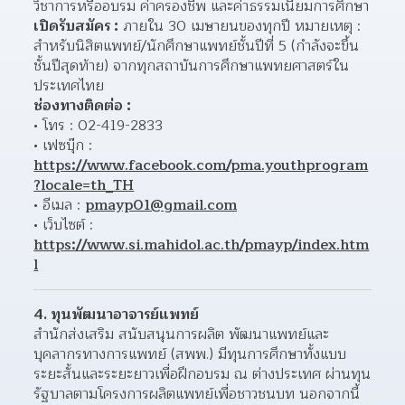
วิชาการหรืออบรม ค่าครองชีพ และค่าธรรมเนียมการศึกษา
เปิดรับสมัคร :
 ภายใน 30 เมษายนของทุกปี หมายเหตุ : 
สำหรับนิสิตแพทย์/นักศึกษาแพทย์ชั้นปีที่ 5 (กำลังจะขึ้น
ชั้นปีสุดท้าย) จากทุกสถาบันการศึกษาแพทยศาสตร์ใน
ประเทศไทย
ช่องทางติดต่อ :
โทร : 02-419-2833
เฟซบุ๊ก : 
https://www.facebook.com/pma.youthprogram
?locale=th_TH
อีเมล : 
pmayp01@gmail.com
เว็บไซต์ : 
https://www.si.mahidol.ac.th/pmayp/index.htm
l
4. ทุนพัฒนาอาจารย์แพทย์
สำนักส่งเสริม สนับสนุนการผลิต พัฒนาแพทย์และ
บุคลากรทางการแพทย์ (สพพ.) มีทุนการศึกษาทั้งแบบ
ระยะสั้นและระยะยาวเพื่อฝึกอบรม ณ ต่างประเทศ ผ่านทุน
รัฐบาลตามโครงการผลิตแพทย์เพื่อชาวชนบท นอกจากนี้