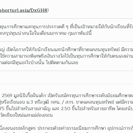
/shorturl.asia/DxGH8
)
ลทุนการศึกษาและทุนการประกวดดี ๆ ที่เป็นเป้าหมายให้กับนักเรียนที่รั
ะสรุปทุนน่าสนใจในเดือนมกราคม-กุมภาพันธ์นี้
่ เปิดโอกาสให้กับนักเรียนและนักศึกษาที่ขาดแคลนทุนทรัพย์ มีควา
ะใช้ความสามารถพิเศษชิงเงินรางวัลไว้เป็นทุนการศึกษาให้กับตนเองผ่า
แต่จะมีทุนอะไรบ้างนั้น ไปติดตามกันเลย
2569 มูลนิธิเกื้อฝันเด็ก เปิดรับสมัครทุนการศึกษาระดับมัธยมศึกษา
ยู่หรือเรียนจบ ม.3 หรือวุฒิ กศน. / สกร. ขาดแคลนทุนทรัพย์ แต่มีความป
2.75 ขึ้นไปสำหรับสายสามัญ และ 2.50 ขึ้นไปสำหรับสายอาชีพ โดยส
หวัดเชียงใหม่และแม่ฮ่องสอน
เนื่องจนจบหลักสูตร ประกอบด้วยค่าธรรมเนียมการศึกษา อุปกรณ์การเรี