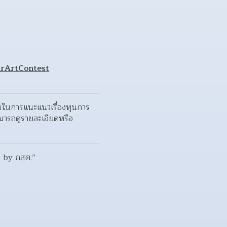
rArtContest
งต้นในการแนะแนวเรื่องทุนการ
มารถดูรายละเอียดหรือ
น by กสศ.”