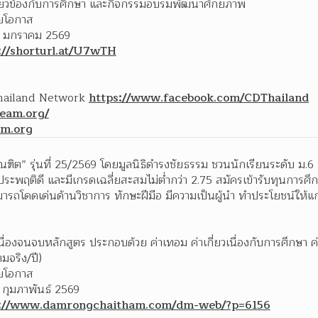
ี่เกี่ยวข้องกับการศึกษา และกิจกรรมอบรมพัฒนาศักยภาพ
อยโอกาส
6 มกราคม 2569
://shorturl.at/U7wTH
Thailand Network 
https://www.facebook.com/CDThailand
ream.org/
am.org
ิต” รุ่นที่ 25/2569 โดยมูลนิธิดำรงชัยธรรม ชวนนักเรียนระดับ ม.6 หรื
ะพฤติดี และมีเกรดเฉลี่ยสะสมไม่ต่ำกว่า 2.75 สมัครเข้ารับทุนการศึก
ถโดดเด่นด้านวิชาการ ทักษะฝีมือ มีความเป็นผู้นำ ทำประโยชน์ให้แ
ื่องจนจบหลักสูตร ประกอบด้วย ค่าเทอม ค่าเกี่ยวเนื่องกับการศึกษา ค่าที
มจริง/ปี)
อยโอกาส
 กุมภาพันธ์ 2569
s://www.damrongchaitham.com/dm-web/?p=6156