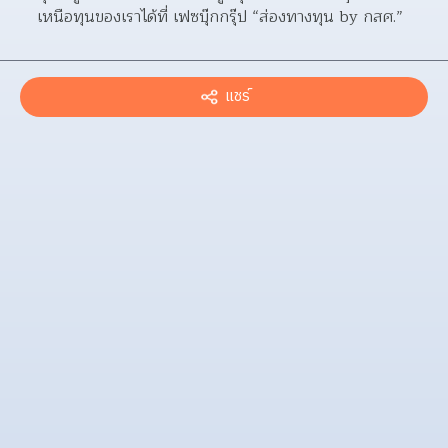
เหนือทุนของเราได้ที่ เฟซบุ๊กกรุ๊ป “ส่องทางทุน by กสศ.”
แชร์