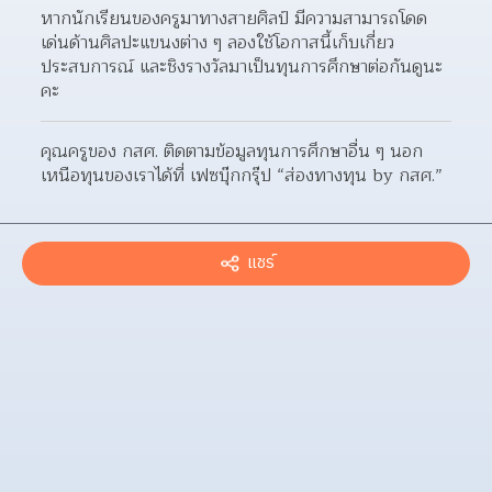
หากนักเรียนของครูมาทางสายศิลป์ มีความสามารถโดด
เด่นด้านศิลปะแขนงต่าง ๆ ลองใช้โอกาสนี้เก็บเกี่ยว
ประสบการณ์ และชิงรางวัลมาเป็นทุนการศึกษาต่อกันดูนะ
คะ
คุณครูของ กสศ. ติดตามข้อมูลทุนการศึกษาอื่น ๆ นอก
เหนือทุนของเราได้ที่ เฟซบุ๊กกรุ๊ป “ส่องทางทุน by กสศ.”
แชร์