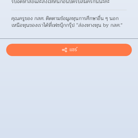
รีบจัดทำสื่อและส่งให้ทันก่อนปิดรับสมัครกันนะคะ
คุณครูของ กสศ. ติดตามข้อมูลทุนการศึกษาอื่น ๆ นอก
เหนือทุนของเราได้ที่เฟซบุ๊กกรุ๊ป “ส่องทางทุน by กสศ.”
แชร์