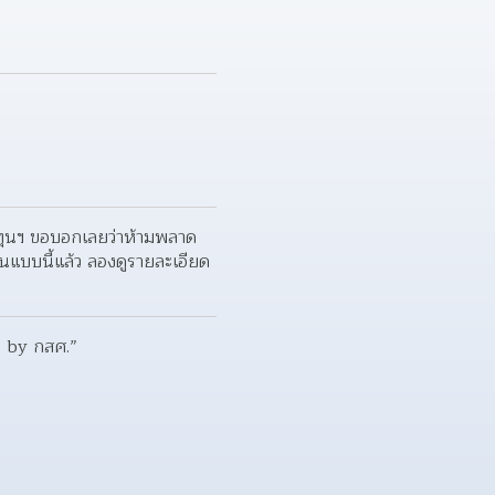
ุนฯ ขอบอกเลยว่าห้ามพลาด 
็นแบบนี้แล้ว ลองดูรายละเอียด
น by กสศ.”