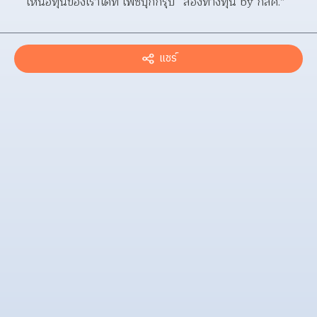
เหนือทุนของเราได้ที่ เฟซบุ๊กกรุ๊ป “ส่องทางทุน by กสศ.”
แชร์