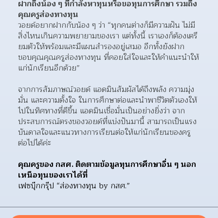
ฝากถึงน้อง ๆ ที่กำลังหาทุนหรือขอทุนการศึกษา รวมถึง
คุณครูส่องทางทุน 
วอยด์อยากฝากกับน้อง ๆ ว่า “ทุกคนต่างก็มีความฝัน ไม่มี
สิ่งไหนเกินความพยายามของเรา แต่ทั้งนี้ เราเองก็ต้องเตรี
ยมตัวให้พร้อมและมีแผนสำรองอยู่เสมอ อีกทั้งยังฝาก
ขอบคุณคุณครูส่องทางทุน ที่คอยใส่ใจและให้คำแนะนำให้
แก่นักเรียนอีกด้วย”
จากการสัมภาษณ์วอยด์ แอดมินสัมผัสได้ถึงพลัง ความมุ่ง
มั่น และความตั้งใจ ในการศึกษาต่อและนำพาชีวิตตัวเองให้
ไปในทิศทางที่ดีขึ้น แอดมินเชื่อมั่นเป็นอย่างยิ่งว่า จาก
ประสบการณ์ตรงของวอยด์ที่แบ่งปันมานี้ สามารถเป็นแรง
บันดาลใจและแนวทางการเรียนต่อให้แก่นักเรียนของครู
ต่อไปได้ค่ะ 
คุณครูของ กสศ. ติดตามข้อมูลทุนการศึกษาอื่น ๆ นอก
เหนือทุนของเราได้ที่ 
เฟซบุ๊กกรุ๊ป “ส่องทางทุน by กสศ.”