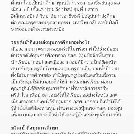
ศึกษา โดยเป็นนักศึกษาทุนนวัตกรรมสายอาชีพชั้นสูง ต่อ
เนื่อง 5 ปี (ตั้งแต่ ปวช. ถึง ปวส.) รุ่นที่ 1 สาขา
อิเล็กทรอนิกส์ วิทยาลัยการอาชีพศรี ปัจจุบันกำลังศึกษา
ต่อ คณะครุศาสตร์อุตสาหกรรม มหาวิทยาลัยเทคโนโลยี
พระจอมเกล้าพระนครเหนือ 
วอยด์เข้าถึงแหล่งทุนการศึกษาอย่างไร
เนื่องจากสภาวะทางครอบครัวที่ไม่พร้อม ทำให้ช่วงมัธยม
ต้นวอยด์ได้ทุนการศึกษาจาก กสศ. (ทุนปัจจัยพื้นฐาน
นักเรียนยากจน) และเนื่องจากวอยด์มีความใกล้ชิดสนิท
สนมกับคุณครูที่ปรึกษาและคุณครูท่านอื่น รวมทั้งมีความ
ตั้งใจในการศึกษาต่อ ทำให้คุณครูช่วยกันลงขันเพื่อรวม
เป็นเงินทุนให้กับวอยด์ได้ใช้สำหรับสมัครเรียน ต่อมา
คุณครูจึงได้ติดต่อทุนการศึกษาที่วิทยาลัยการอาชีพ
ศรีสำโรง เพื่อนำพาวอยด์ให้ได้เรียนต่ออย่างใจหวัง และ
เนื่องจากวอยด์เคยได้รับทุนจาก กสศ. มาก่อน จึงทำให้ได้
รู้จักเว็บไซต์ส่องทางทุน ผ่านทางเฟซบุ๊กเพจ กสศ. กองทุน
เพื่อความเสมอภาค จึงทำให้วอยด์รู้จักแหล่งทุนอื่นมากขึ้น 
ทริคเข้าถึงทุนการศึกษา 