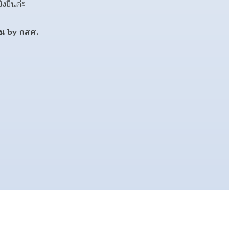
งขึ้นค่ะ
ทุน by กสศ.