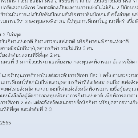
รมกีฬา เช่น ซีเกมส์ หรือ อาเซียนพาราเกมส์ เป็นอย่างน้อย หรือ ราย
ปกติและคนพิการ โดยจะต้องเป็นผลงานการแข่งขันไม่เกิน 2 ปีย้อนหลัง ก
เข้าร่วมในการแข่งขันโอลิมปิกเกมส์หรือพาราลิมปิกเกมส์ ครั้งล่าสุด 
รมการบริหารกองทุนอาจพิจารณาให้ทุนการศึกษาในฐานะที่สร้างชื่อเสี
2 ปีล่าสุด 
ขันกีฬาแห่งชาติ กีฬาเยาวชนแห่งชาติ หรือกีฬาคนพิการแห่งชาติ 
อรายชื่อนักกีฬา/บุคลากรกีฬา รวมไม่เกิน 3 คน 
เรียงลำดับผลงานที่ดีที่สุด 2 คน 
บทุนคนที่ 3 หากมีงบประมาณเพียงพอ กองทุนจะพิจารณา จัดสรรให้ตา
อยื่นขอรับทุนการศึกษาในแต่ละระดับการศึกษา ปีละ 1 ครั้ง ตามระยะเว
ารศึกษาให้แก่นักกีฬาและบุคลากรกีฬาที่สังกัดสมาคมกีฬาแห่งจังหวั
ะเทศไทยจังหวัด และสมาคมกีฬาแห่งจังหวัดพิจารณารายชื่อผู้ขอทุน
หนังสือถึงผู้จัดการกองทุนพัฒนาการกีฬาแห่งชาติ เพื่อพิจารณาตาม
การศึกษา 2565 แต่ละจังหวัดเสนอรายชื่อนักกีฬา หรือบุคลากรทางกีฬา
ที่ดีที่สุด และลำดับที่ 2-3  
.2565