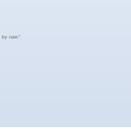
น by กสศ.”