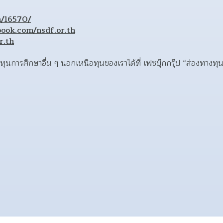
h/16570/
book.com/nsdf.or.th
r.th
ุนการศึกษาอื่น ๆ นอกเหนือทุนของเราได้ที่ เฟซบุ๊กกรุ๊ป “ส่องทางทุ