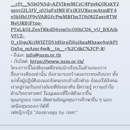
__cft__%5b0%5d=AZVIkwMCzC4PpvbQIKxkY2
qsvcI2L3JV_qU1pFzINEjFzjX3UXucwAtmRY4
e3kHbUP9vVARGfcPwMRfhuTObJ82Zaxv8TW
NeURBjFtoo-
PTxLk0LZeoTRkdD6vmOc0HhCD6_yU_BXAih
VfCZ-
0_rDquXciWIZTD5jdSireZHg1hzaNhzax4qtkP1
Ox5g_mAmr4w&__tn__=%2CdkC%2CP-R
)  
อีเมล: 
info@nsm.or.th
เว็บไซต์: 
https://www.nsm.or.th/
โครงการนี้ไม่เพียงแต่ฝึกฝนนักเรียนในด้านของการ
สื่อสารเพียงเท่านั้น ยังสามารถสร้างผลกระทบเชิงบวก ทั้ง
แก่ทั้งผู้ปฏิบัติเองและสังคมรอบข้างอีกด้วย ยังผลให้สังคม
เราอยู่ร่วมกันอย่างถ้อยทีถ้อยอาศัย มีความรู้ ความเข้าใจ 
ด้านวิทยาศาสตร์ ในมุมมองที่ใกล้ตัวมากขึ้น
คุณครูของ กสศ. ติดตามข้อมูลทุนการศึกษาอื่น ๆ นอก
เหนือทุนของเราได้ที่
เฟซบุ๊กกรุ๊ป “ส่องทางทุน by กสศ.”