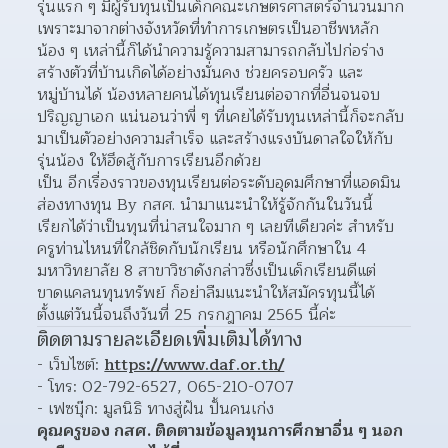
รุ่นแรก ๆ มีผู้รับทุนเป็นเด็กคณะเกษตรศาสตร์จำนวนมาก 
เพราะมาจากต่างจังหวัดที่ทำการเกษตรเป็นอาชีพหลัก 
น้อง ๆ เหล่านี้ก็ได้นำความรู้ความสามารถกลับไปก่อร่าง
สร้างตัวที่บ้านเกิดได้อย่างมั่นคง ช่วยครอบครัว และ
หมู่บ้านได้ น้องหลายคนได้ทุนเรียนต่อจากที่อื่นจนจบ
ปริญญาเอก แน่นอนว่าพี่ ๆ ที่เคยได้รับทุนเหล่านี้ก็จะกลับ
มาเป็นตัวอย่างความสำเร็จ และสร้างแรงบันดาลใจให้กับ
รุ่นน้อง ให้ฮึดสู้กับการเรียนอีกด้วย
เป็น อีกเรื่องราวของทุนเรียนต่อระดับอุดมศึกษาที่แอดมิน
ส่องทางทุน By กสศ. นำมาแนะนำให้รู้จักกันในวันนี้ 
เรียกได้ว่าเป็นทุนที่น่าสนใจมาก ๆ เลยทีเดียวค่ะ สำหรับ
ครูท่านไหนที่ใกล้ชิดกับนักเรียน หรือนักศึกษาใน 4 
มหาวิทยาลัย 8 สาขาวิชาดังกล่าวซึ่งเป็นเด็กเรียนดีแต่
ขาดแคลนทุนทรัพย์ ก็อย่าลืมแนะนำให้สมัครทุนนี้ได้
ตั้งแต่วันนี้จนถึงวันที่ 25 กรกฎาคม 2565 นี้ค่ะ
ติดตามรายละเอียดเพิ่มเติมได้ทาง
- เว็บไซต์: 
https://www.daf.or.th/
- โทร: 02-792-6527, 065-210-0707
- เฟซบุ๊ก: มูลนิธิ ทางสู่ฝัน ปั้นคนเก่ง
คุณครูของ กสศ. ติดตามข้อมูลทุนการศึกษาอื่น ๆ นอก