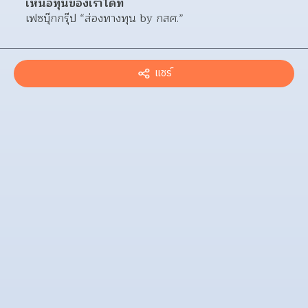
เหนือทุนของเราได้ที่
เฟซบุ๊กกรุ๊ป “ส่องทางทุน by กสศ.”
แชร์