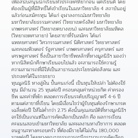
เพื่อสนับสนุนนักเรียนทั่วประเทศที่ยากจน แต่เรียนดี โดย
ต้องเป็นผู้ที่มีสิทธิ์ได้เข้าเรียนในมหาวิทยาลัย 4 สถาบันอยู่
แล้วก่อนสมัครทุน ได้แก่ จุฬาลงกรณ์มหาวิทยาลัย 
มหาวิทยาลัยธรรมศาสตร์ (วิทยาเขตรังสิต) มหาวิทยาลัย
เกษตรศาสตร์ (วิทยาเขตบางเขน) และมหาวิทยาลัยมหิดล 
(วิทยาเขตศาลายา) โดยสาขาที่รับสมัคร ได้แก่ 
แพทยศาสตร์ วิศวกรรมศาสตร์ นิติศาสตร์ วิทยาศาสตร์
และคอมพิวเตอร์ รัฐศาสตร์ เกษตรศาสตร์ ครุศาสตร์ และ
เศรษฐศาสตร์ ซึ่งเป็นสาขาวิชาชีพหลักที่ทางมูลนิธิฯ มองว่า
หากนิสิตนักศึกษาเรียนจบไปแล้ว จะสามารถใช้ความรู้
ความสามารถที่มีให้เป็นสาธารณประโยชน์ต่อสังคม และ
ประเทศได้ในระยะยาว
ทุนมูลนิธิ ทางสู่ฝัน ปั้นคนเก่งนี้ เป็นทุนให้เปล่า ไม่ต้องใช้
ทุน มีจำนวน 25 ทุนต่อปี ครอบคลุมค่าหน่วยกิต ค่าครอง
ชีพ และค่าที่พัก ตลอดการเรียนระดับปริญญาตรี 4-6 ปี 
ตามแต่สาขาที่เรียน โดยมีเงื่อนไขว่าผู้รับทุนต้องรักษาเกรด
เฉลี่ยต่อปี ให้ไม่ต่ำกว่า 2.75 ดังนั้นคุณสมบัติที่ทางมูลนิธิฯ 
จะใช้เป็นเกณฑ์ในการคัดเลือกเป็นหลัก คือ ผลการเรียน 
คะแนนสอบเข้ามหาวิทยาลัย และผลงานทางวิชาการ ตลอด
จนฐานะทางครอบครัว ที่ต้องมีรายได้ไม่เกิน 180,000 
บาทต่อปี โดยทางคณะกรรมการจะมีกระบวนการคัดเลือก