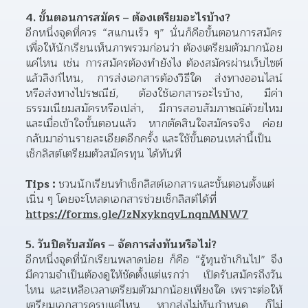
4. ขั้นตอนการสมัคร – ต้องเตรียมอะไรบ้าง? 
อีกหนึ่งจุดที่ควร “สแกนเร็ว ๆ” นั่นก็คือขั้นตอนการสมัคร 
เพื่อให้นักเรียนเห็นภาพรวมก่อนว่า ต้องเตรียมตัวมากน้อย
แค่ไหน เช่น การสมัครต้องทำยังไง ต้องสมัครผ่านเว็บไซต์ 
แล้วลิงก์ไหน, การส่งเอกสารต้องวิธีใด ส่งทางออนไลน์
หรือส่งทางไปรษณีย์, ต้องใช้เอกสารอะไรบ้าง, มีค่า
ธรรมเนียมสมัครหรือเปล่า, มีการสอบสัมภาษณ์ด้วยไหม 
และเมื่อเข้าใจขั้นตอนแล้ว หากตัดสินใจสมัครจริง ค่อย
กลับมาอ่านรายละเอียดอีกครั้ง และใช้ขั้นตอนเหล่านี้เป็น 
เช็กลิสต์เตรียมตัวสมัครทุน ได้ทันที
Tips : 
ชวนนักเรียนทำเช็กลิสต์เอกสารและขั้นตอนตั้งแต่
เนิ่น ๆ โดยจะโหลดเอกสารช่วยเช็กลิสต์ได้ที่ 
https://forms.gle/JzNxyknqvLnqnMNW7
5. วันปิดรับสมัคร – จัดการส่งทันหรือไม่?
อีกหนึ่งจุดที่นักเรียนพลาดบ่อย ก็คือ “รู้ทุนช้าเกินไป” จึง
มีความจำเป็นต้องดูให้ชัดตั้งแต่แรกว่า เปิดรับสมัครถึงวัน
ไหน และเหลือเวลาเตรียมตัวมากน้อยเพียงใด เพราะต่อให้
เตรียมเอกสารครบแค่ไหน หากส่งไม่ทันกำหนด ก็ไม่