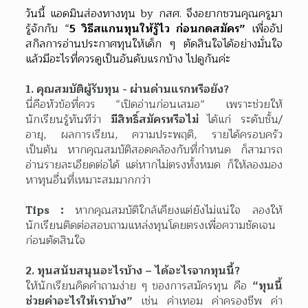
วันนี้ แอดมินส่องทางทุน by กสศ. จึงอยากชวนคุณครูมา
รู้จักกับ “
5 วิธีสแกนทุนให้รู้ไว ก่อนกดสมัคร” 
เพื่ออัป
สกิลการอ่านประกาศทุนให้เด็ก ๆ ตัดสินใจได้อย่างมั่นใจ 
แล้วมีอะไรที่ควรดูเป็นอันดับแรกบ้าง ไปดูกันค่ะ
1. คุณสมบัติผู้รับทุน - ผ่านด่านแรกหรือยัง?
นี่คือหัวข้อที่ควร “เปิดอ่านก่อนเสมอ” เพราะช่วยให้
นักเรียนรู้ทันทีว่า 
มีสิทธิ์สมัครหรือไม่ 
ได้แก่ ระดับชั้น/
อายุ, ผลการเรียน, ความประพฤติ, รายได้ครอบครัว 
เป็นต้น หากคุณสมบัติสอดคล้องกับที่กำหนด ก็สามารถ
อ่านรายละเอียดต่อได้ แต่หากไม่ตรงทั้งหมด ก็ให้ลองมอง
หาทุนอื่นที่เหมาะสมมากกว่า
Tips : 
หากคุณสมบัติใกล้เคียงแต่ยังไม่แน่ใจ ลองให้
นักเรียนติดต่อสอบถามแหล่งทุนโดยตรงเพื่อความชัดเจน
ก่อนตัดสินใจ
2. ทุนสนับสนุนอะไรบ้าง – ได้อะไรจากทุนนี้?
ให้นักเรียนคิดคำถามง่าย ๆ ของการสมัครทุน คือ 
“ทุนนี้
ช่วยค่าอะไรให้เราบ้าง” 
เช่น ค่าเทอม ค่าครองชีพ ค่า