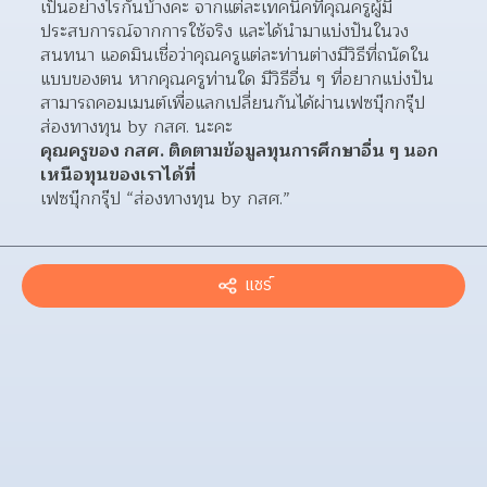
เป็นอย่างไรกันบ้างคะ จากแต่ละเทคนิคที่คุณครูผู้มี
ประสบการณ์จากการใช้จริง และได้นำมาแบ่งปันในวง
สนทนา แอดมินเชื่อว่าคุณครูแต่ละท่านต่างมีวิธีที่ถนัดใน
แบบของตน หากคุณครูท่านใด มีวิธีอื่น ๆ ที่อยากแบ่งปัน 
สามารถคอมเมนต์เพื่อแลกเปลี่ยนกันได้ผ่านเฟซบุ๊กกรุ๊ป 
ส่องทางทุน by กสศ. นะคะ
คุณครูของ กสศ. ติดตามข้อมูลทุนการศึกษาอื่น ๆ นอก
เหนือทุนของเราได้ที่
เฟซบุ๊กกรุ๊ป “ส่องทางทุน by กสศ.”
แชร์