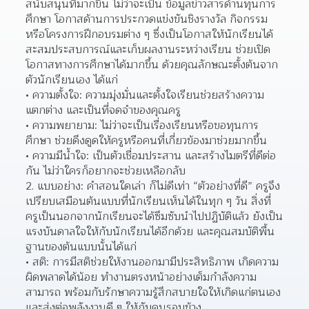
สนับสนุนที่มากขึ้น ไม่ว่าจะเป็น ข้อมูลข่าวสารด้านทุนการ
ศึกษา โอกาสด้านการประกวดแข่งขันชิงรางวัล กิจกรรม
หรือโครงการฝึกอบรมต่าง ๆ ซึ่งเป็นโอกาสให้นักเรียนได้
สะสมประสบการณ์และเก็บผลงานระหว่างเรียน ช่วยเปิด
โอกาสทางการศึกษาได้มากขึ้น ด้วยคุณลักษณะตั้งต้นจาก
ตัวนักเรียนเอง ได้แก่
ความตั้งใจ: ความมุ่งมั่นและตั้งใจเรียนช่วยสร้างความ
แตกต่าง และเป็นที่จดจำของคุณครู 
ความพยายาม: ไม่ว่าจะเป็นเรื่องเรียนหรือขอทุนการ
ศึกษา ช่วยดึงดูดให้ครูหรือคนที่เกี่ยวข้องมาช่วยมากขึ้น  
ความมีน้ำใจ: เป็นตัวเชื่อมประสาน และสร้างไมตรีที่ดีต่อ
กัน ไม่ว่าใครก็อยากจะช่วยเหลือกลับ  
2. แบบอย่าง: คำสอนใดเล่า ก็ไม่ดีเท่า “ตัวอย่างที่ดี” ครูจึง
เปรียบเสมือนต้นแบบที่นักเรียนเห็นได้ในทุก ๆ วัน สิ่งที่
ครูเป็นนอกจากนักเรียนจะได้ซึมซับนำไปปฏิบัติแล้ว ยังเป็น
แรงบันดาลใจให้กับนักเรียนได้อีกด้วย และคุณสมบัติพื้น
ฐานของต้นแบบนั้นได้แก่
สติ: การมีสติช่วยให้งานออกมามีประสิทธิภาพ เกิดความ
ผิดพลาดได้น้อย ทำงานตรงหน้าอย่างเต็มกำลังความ
สามารถ พร้อมกับรักษาความรู้สึกสบายใจให้เกิดแก่ตนเอง 
และส่งต่อพลังงานดี ๆ ให้กับคนรอบข้าง  