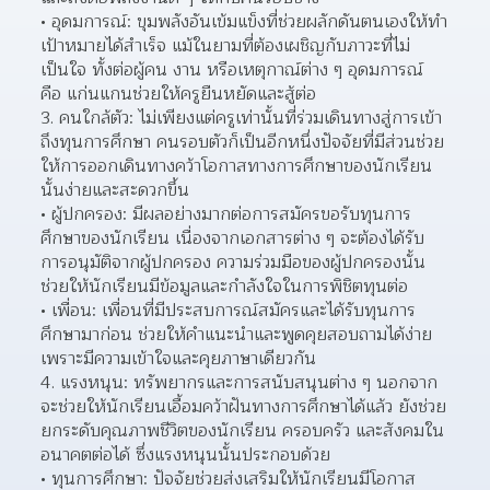
อุดมการณ์: ขุมพลังอันเข้มแข็งที่ช่วยผลักดันตนเองให้ทำ
เป้าหมายได้สำเร็จ แม้ในยามที่ต้องเผชิญกับภาวะที่ไม่
เป็นใจ ทั้งต่อผู้คน งาน หรือเหตุกาณ์ต่าง ๆ อุดมการณ์ 
คือ แก่นแกนช่วยให้ครูยืนหยัดและสู้ต่อ  
3. คนใกล้ตัว: ไม่เพียงแต่ครูเท่านั้นที่ร่วมเดินทางสู่การเข้า
ถึงทุนการศึกษา คนรอบตัวก็เป็นอีกหนึ่งปัจจัยที่มีส่วนช่วย
ให้การออกเดินทางคว้าโอกาสทางการศึกษาของนักเรียน
นั้นง่ายและสะดวกขึ้น
ผู้ปกครอง: มีผลอย่างมากต่อการสมัครขอรับทุนการ
ศึกษาของนักเรียน เนื่องจากเอกสารต่าง ๆ จะต้องได้รับ
การอนุมัติจากผู้ปกครอง ความร่วมมือของผู้ปกครองนั้น 
ช่วยให้นักเรียนมีข้อมูลและกำลังใจในการพิชิตทุนต่อ  
เพื่อน: เพื่อนที่มีประสบการณ์สมัครและได้รับทุนการ
ศึกษามาก่อน ช่วยให้คำแนะนำและพูดคุยสอบถามได้ง่าย 
เพราะมีความเข้าใจและคุยภาษาเดียวกัน  
4. แรงหนุน: ทรัพยากรและการสนับสนุนต่าง ๆ นอกจาก
จะช่วยให้นักเรียนเอื้อมคว้าฝันทางการศึกษาได้แล้ว ยังช่วย
ยกระดับคุณภาพชีวิตของนักเรียน ครอบครัว และสังคมใน
อนาคตต่อได้ ซึ่งแรงหนุนนั้นประกอบด้วย
ทุนการศึกษา: ปัจจัยช่วยส่งเสริมให้นักเรียนมีโอกาส