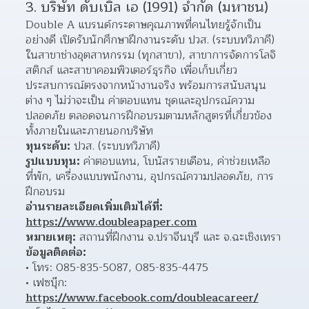
3. บริษัท ดั๊บเบิ้ล เอ (1991) จำกัด (มหาชน)
Double A แบรนด์กระดาษคุณภาพที่คนไทยรู้จักเป็น
อย่างดี เปิดรับนักศึกษาฝึกงานระดับ ปวส. (ระบบทวิภาคี) 
ในสาขาช่างอุตสาหกรรม (ทุกสาขา), สาขาการจัดการโลจิ
สติกส์ และสาขาคอมพิวเตอร์ธุรกิจ เพื่อเก็บเกี่ยว
ประสบการณ์ตรงจากหน้างานจริง พร้อมการสนับสนุน
ต่าง ๆ ไม่ว่าจะเป็น ค่าตอบแทน ชุดและอุปกรณ์ความ
ปลอดภัย ตลอดจนการฝึกอบรมตามหลักสูตรที่เกี่ยวข้อง
ทั้งภายในและภายนอกบริษัท
ทุนระดับ:
 ปวส. (ระบบทวิภาคี)
รูปแบบทุน:
 ค่าตอบแทน, โบนัสรายเดือน, ค่าช่วยเหลือ
ที่พัก, เครื่องแบบพนักงาน, อุปกรณ์ความปลอดภัย, การ
ฝึกอบรม
อ่านรายละเอียดเพิ่มเติมได้ที่:
https://www.doubleapaper.com
หมายเหตุ:
 สถานที่ฝึกงาน จ.ปราจีนบุรี และ จ.ฉะเชิงเทรา
ข้อมูลติดต่อ:
โทร: 085-835-5087, 085-835-4475 
เฟซบุ๊ก: 
https://www.facebook.com/doubleacareer/