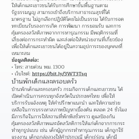
ให้เด็กและเยาวชนได้รับการศึกษาขั้นพื้นฐานตาม
รัฐธรรมนูญ สามารถเข้าถึงบริการสาธารณสุขที่ได้
มาตรฐาน ไม่ถูกเลือกปฏิบัติโดยไม่เป็นธรรม ได้รับการจด
ทะเบียนรับรองการเกิด การพัฒนา การยอมรับ และการ
คุ้มครองสวัสดิภาพจากการทารุณกรรม มีพฤติกรรมที่
เสี่ยงต่อการกระทำผิด และส่งต่อให้หน่วยงานที่เกี่ยวข้อง
เพื่อให้เด็กและเยาวชนได้อยู่ในความอุปการะของบุคคลที่
เหมาะสม
ข้อมูลติดต่อ:
โทร: สายด่วน พม. 1300 
เว็บไซต์: 
https://bit.ly/3WT3Tsq
บ้านพักเด็กและครอบครัว
บ้านพักเด็กและครอบครัว กรมกิจการเด็กและเยาวชน ได้
เปิดดำเนินการครบทุกจังหวัดในประเทศไทย เพื่อให้
บริการรับแจ้งเหตุ ให้คำปรึกษาแนะนำ และให้ความช่วย
เหลือในการบรรเทาสภาพปัญหาเบื้องต้น ตลอด 24 ชั่วโมง 
มีภารกิจในการให้สถานที่พักพิงชั่วคราว ดูแลป้องกัน 
คุ้มครองสวัสดิภาพและจัดสวัสดิการให้แก่เด็กจากการกระ
ทำทุกรูปแบบ เช่น เด็กผู้ถูกกระทำทารุณกรรม เด็กถูกใช้
แรงงาน เด็กถูกล่อลวงให้ค้าประเวณี เด็กเร่ร่อน เด็กมี