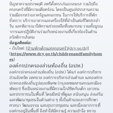
ปัญหาความประพฤติ สตรีตั้งครรภ์นอกสมรส รวมไปถึง
ครอบครัวที่มีความเดือดร้อน โดยเป็นศูนย์ประสานความ
ร่วมมือระหว่างภาครัฐและเอกชน ในการให้บริการที่พัก
ชั่วคราว บริการอาหารและเครื่องใช้ที่จำเป็นต่อชีวิตประจำ
วัน และพิจารณาให้ความช่วยเหลือที่เหมาะสม รวมทั้งบูรณ
าการและปฏิบัติงานร่วมกับหน่วยงานที่เกี่ยวข้องในด้าน
สวัสดิการสังคม
ข้อมูลติดต่อ:
เว็บไซต์: [
บ้านพักเด็กและครอบครัว
(dcy.go.th)
]
(
https://www.dcy.go.th/childrenandfamilyhom
es
)  
องค์กรปกครองส่วนท้องถิ่น (อปท.)
องค์กรปกครองส่วนท้องถิ่น (อปท.) ได้แก่ องค์การบริหาร
ส่วนจังหวัด เทศบาล องค์การบริหารส่วนตำบล และองค์กร
ปกครองท้องถิ่นรูปแบบพิเศษ (กรุงเทพมหานครและเมือง
พัทยา) ซึ่งเป็นหน่วยงานที่มีความใกล้ชิดกับเด็ก เยาวชน 
และประชาชนในพื้นที่ โดยมีหน้าที่ดูแล สนับสนุน ส่งเสริม 
และพัฒนาชุมชนในด้านต่าง ๆ ทั้งในด้านของการศึกษา 
ศาสนา วัฒนธรรม และสุขภาวะชุมชน และเนื่องจากการที่
องค์กรอยู่ในพื้นที่ จึงทำให้มีความรู้ ความเข้าใจ ทราบ