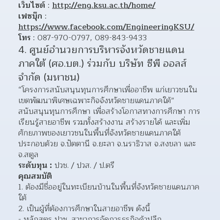
เว็บไซต์
 : 
http://eng.ksu.ac.th/home/
เฟซบุ๊ก
 : 
https://www.facebook.com/EngineeringKSU/
โทร
 : 087-970-0797, 089-843-9433
4. ศูนย์อำนวยการบริหารจังหวัดชายแดน
ภาคใต้ (ศอ.บต.) ร่วมกับ บริษัท ซีพี ออลส์ 
จำกัด (มหาชน)
“โครงการสนับสนุนทุนการศึกษาเพื่ออาชีพ แก่เยาวชนใน
เขตพัฒนาพิเศษเฉพาะกิจจังหวัดชายแดนภาคใต้” 
สนับสนุนทุนการศึกษา เพื่อสร้างโอกาสทางการศึกษา การ
เรียนรู้สายอาชีพ รวมทั้งสร้างงาน สร้างรายได้ และเพิ่ม
ศักยภาพของเยาวชนในพื้นที่จังหวัดชายแดนภาคใต้ 
ประกอบด้วย จ.ปัตตานี จ.ยะลา จ.นราธิวาส จ.สงขลา และ 
จ.สตูล
ระดับทุน :
 ปวช. / ปวส. / ป.ตรี
คุณสมบัติ
1. ต้องมีชื่ออยู่ในทะเบียนบ้านในพื้นที่จังหวัดชายแดนภาค
ใต้
2. เป็นผู้ที่ต้องการศึกษาในสายอาชีพ ดังนี้
- หลักสูตร ปวช. สาขาการจัดการธุรกิจค้าปลีก