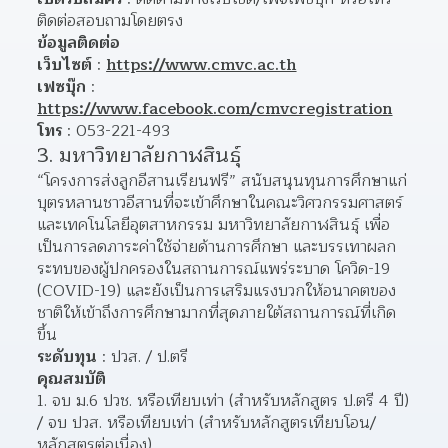
ติดต่อสอบถามโดยตรง
ข้อมูลติดต่อ
เว็บไซต์
 : 
https://www.cmvc.ac.th
เฟซบุ๊ก
 : 
https://www.facebook.com/cmvcregistration
โทร
 : 053-221-493
3. มหาวิทยาลัยกาฬสินธุ์
“โครงการส่งลูกอีสานเรียนฟรี” สนับสนุนทุนการศึกษาแก่
บุตรหลานชาวอีสานที่จะเข้าศึกษาในคณะวิศวกรรมศาสตร์
และเทคโนโลยีอุตสาหกรรม มหาวิทยาลัยกาฬสินธุ์ เพื่อ
เป็นการลดภาระค่าใช้จ่ายด้านการศึกษา และบรรเทาผลก
ระทบของผู้ปกครองในสถานการณ์แพร่ระบาด โควิด-19 
(COVID-19) และยังเป็นการเสริมแรงบวกให้อนาคตของ
ชาติให้เข้าถึงการศึกษามากที่สุดภายใต้สถานการณ์ที่เกิด
ขึ้น
ระดับทุน
 : ปวส. / ป.ตรี
คุณสมบัติ
1. จบ ม.6 ปวช. หรือเทียบเท่า (สำหรับหลักสูตร ป.ตรี 4 ปี) 
/ จบ ปวส. หรือเทียบเท่า (สำหรับหลักสูตรเทียบโอน/
หลักสูตรต่อเนื่อง)