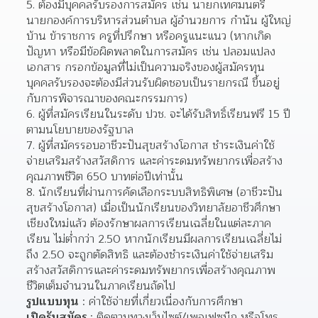
5. ต้องมีบุคคลรับรองการสมัคร เช่น นายกเทศมนตรี 
นายกองค์การบริหารส่วนตำบล ผู้อำนวยการ กำนัน ผู้ใหญ่
บ้าน ข้าราชการ ครูที่ปรึกษา หรือครูแนะแนว (หากเกิด
ปัญหา หรือมีข้อผิดพลาดในการสมัคร เช่น ปลอมแปลง
เอกสาร กรอกข้อมูลที่ไม่เป็นความจริงของผู้สมัครทุน 
บุคคลรับรองจะต้องมีส่วนรับผิดชอบเป็นรายกรณี ขึ้นอยู่
กับการพิจารณาของคณะกรรมการ)
6. ผู้ที่สมัครเรียนในระดับ ปวช. จะได้รับสิทธิ์เรียนฟรี 15 ปี 
ตามนโยบายของรัฐบาล
7. ผู้ที่สมัครรอบอาชีวะปันสุขสร้างโอกาส ชำระเงินค่าใช้
จ่ายเสริมสร้างสวัสดิการ และค่าระดมทรัพยากรเพื่อสร้าง
คุณภาพชีวิต 650 บาทต่อปีเท่านั้น
8. นักเรียนที่ผ่านการคัดเลือกระบบสิทธิพิเศษ (อาชีวะปัน
สุขสร้างโอกาส) เมื่อเป็นนักเรียนของวิทยาลัยอาชีวศึกษา
เชียงใหม่แล้ว ต้องรักษาผลการเรียนเฉลี่ยในแต่ละภาค
เรียน ไม่ต่ำกว่า 2.50 หากนักเรียนมีผลการเรียนเฉลี่ยไม่
ถึง 2.50 จะถูกตัดสิทธิ และต้องชำระเงินค่าใช้จ่ายเสริม
สร้างสวัสดิการและค่าระดมทรัพยากรเพื่อสร้างคุณภาพ
ชีวิตเต็มจำนวนในภาคเรียนถัดไป
รูปแบบทุน
 : ค่าใช้จ่ายที่เกี่ยวเนื่องกับการศึกษา
เปิดรับสมัคร
 : ติดตามทางเว็บไซต์/เพจเฟซบุ๊ก หรือโทร