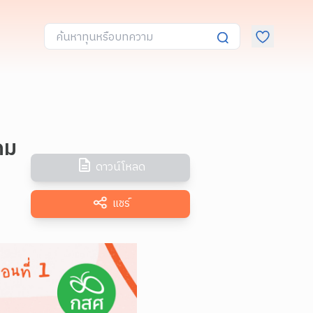
ถม
ดาวน์โหลด
แชร์