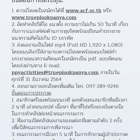
ขั้นตอนการขอรับทุน:
ดาวน์โหลดใบสมัครได้ที่ 
www.acf.or.th
 หรือ 
www.trueplookpanya.com
จัดทำคลิปวิดีโอ แนวตั้ง ความยาวไม่เกิน 50 วินาที เกี่ยว
กับการรณรงค์ต่อต้านการทุจริตพร้อมเขียนคำบรรยาย
แนวความคิดไม่เกิน 10 บรรทัด  
ส่งผลงานเป็นไฟล์ mp4 (Full HD 1,920 x 1,080) 
โดยแนบลิงก์ให้สามารถดาวน์โหลดพร้อมแนบไฟล์คำ
บรรยายแนวความคิดและใบสมัครเป็น pdf. แบบชัดเจน 
โดยส่งผ่านทาง E-mail: 
ppyactivities@trueplookpanya.com
 ภายในวัน
ศุกร์ที่ 31 ธันวาคม 2564  
สอบถามรายละเอียดเพิ่มเติม โทร. 097-289-9246 
ขั้นตอนการประกวด
สมาชิกเตรียมพร้อมบนเวที และตัวแทนสมาชิกทีมมีเวลา 
2 นาที เล่าคอนเซปท์ เนื้อหา ที่มาที่ไปหรือแรงบันดาลใจ
ในการทำคลิปต่อหน้าคณะกรรมการ  
ทีมงานเปิดคลิปผลงานของแต่ละทีมตามลำดับ 2 ครั้ง 
เพื่อให้คณะกรรมการพิจารณา 
คณะกรรมการมีเวลา 5 นาที ในการซักถามผู้เข้าประกวด 