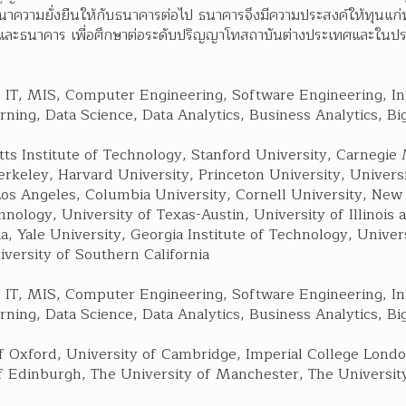
นพัฒนาความยั่งยืนให้กับธนาคารต่อไป ธนาคารจึงมีความประสงค์ให้ทุน
ะธนาคาร เพื่อศึกษาต่อระดับปริญญาโทสถาบันต่างประเทศและในประเ
IT, MIS, Computer Engineering, Software Engineering, Innov
rning, Data Science, Data Analytics, Business Analytics, Big
ts Institute of Technology, Stanford University, Carnegie 
Berkeley, Harvard University, Princeton University, Univers
 Los Angeles, Columbia University, Cornell University, New 
chnology, University of Texas-Austin, University of Illinois
a, Yale University, Georgia Institute of Technology, Univers
versity of Southern California  
IT, MIS, Computer Engineering, Software Engineering, Innov
rning, Data Science, Data Analytics, Business Analytics, Big
of Oxford, University of Cambridge, Imperial College Londo
f Edinburgh, The University of Manchester, The Universit