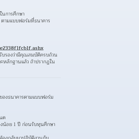
ยในการศึกษา  
า ตามแบบฟอร์มที่ธนาคาร
2338f1fcb1f.ashx
ับรองว่ามีคุณสมบัติครบถ้วน
ะหลักฐานแล้ว ถ้าปรากฏใน
งานของธนาคารตามแบบฟอร์ม
นด  
น้อย 1 ปี ก่อนรับทุนศึกษา
้องกลับมาปฏิบัติงานกับ