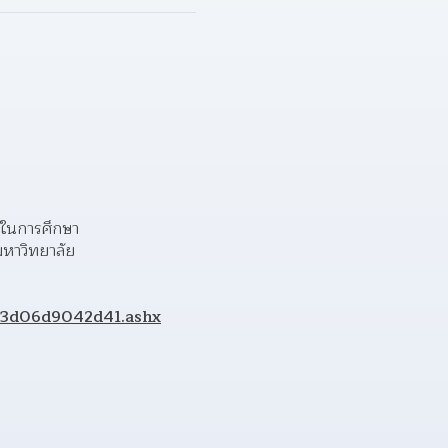
ยในการศึกษา  
หาวิทยาลัย 
93d06d9042d41.ashx