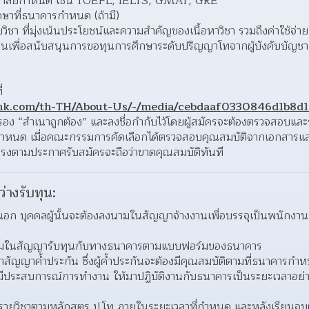
ยาลัยกำหนด เช่น TOEFL, IELTS, GMAT, GRE 
าที่ธนาคารกำหนด (ถ้ามี) 
ิชา ที่มุ่งเน้นประโยชน์และความสำคัญของเนื้อหาวิชา รวมถึงค่าใช้จ่า
านเพื่อสนับสนุนการขอทุนการศึกษาระดับปริญญาโทจากผู้บังคับบัญช
่
k.com/th-TH/About-Us/-/media/cebdaaf0330846d1b8d1e
อง “สำเนาถูกต้อง” และลงชื่อกำกับไว้โดยผู้สมัครจะต้องตรวจสอบและร
ำหนด เมื่อคณะกรรมการคัดเลือกได้ตรวจสอบคุณสมบัติจากเอกสารแล
่ตรงตามประกาศรับสมัครจะถือว่าขาดคุณสมบัติทันที  
ว่างรับทุน:
ยนอก บุคคลผู้นั้นจะต้องลงนามในสัญญาจ้างงานเพื่อบรรจุเป็นพนัก
งนามในสัญญารับทุนกับทางธนาคารตามแบบฟอร์มของธนาคาร 
ำสัญญาค้ำประกัน ซึ่งผู้ค้ำประกันจะต้องมีคุณสมบัติตามที่ธนาคารกำห
่มีประสบการณ์การทำงาน ให้มาปฏิบัติงานกับธนาคารเป็นระยะเวลาอย่าง
รบรายวิชาตามหลักสูตร ป.โท ภายในระยะเวลาที่กำหนด และหลังเรียนจบต