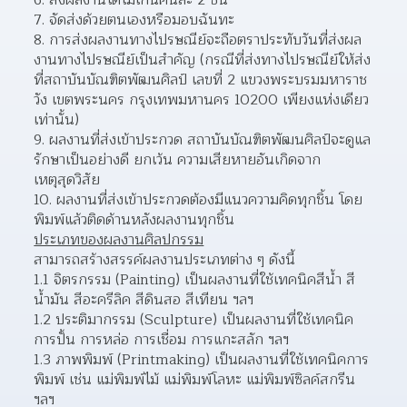
จัดส่งด้วยตนเองหรือมอบฉันทะ 
การส่งผลงานทางไปรษณีย์จะถือตราประทับวันที่ส่งผล
งานทางไปรษณีย์เป็นสำคัญ (กรณีที่ส่งทางไปรษณีย์ให้ส่ง
ที่สถาบันบัณฑิตพัฒนศิลป์ เลขที่ 2 แขวงพระบรมมหาราช
วัง เขตพระนคร กรุงเทพมหานคร 10200 เพียงแห่งเดียว
เท่านั้น)  
ผลงานที่ส่งเข้าประกวด สถาบันบัณฑิตพัฒนศิลป์จะดูแล
รักษาเป็นอย่างดี ยกเว้น ความเสียหายอันเกิดจาก
เหตุสุดวิสัย  
ผลงานที่ส่งเข้าประกวดต้องมีแนวความคิดทุกชิ้น โดย
พิมพ์แล้วติดด้านหลังผลงานทุกชิ้น 
ประเภทของผลงานศิลปกรรม
สามารถสร้างสรรค์ผลงานประเภทต่าง ๆ ดังนี้
1.1 จิตรกรรม (Painting) เป็นผลงานที่ใช้เทคนิคสีน้ำ สี
น้ำมัน สีอะครีลิค สีดินสอ สีเทียน ฯลฯ
1.2 ประติมากรรม (Sculpture) เป็นผลงานที่ใช้เทคนิค
การปั้น การหล่อ การเชื่อม การแกะสลัก ฯลฯ
1.3 ภาพพิมพ์ (Printmaking) เป็นผลงานที่ใช้เทคนิคการ
พิมพ์ เช่น แม่พิมพ์ไม้ แม่พิมพ์โลหะ แม่พิมพ์ซิลค์สกรีน 
ฯลฯ