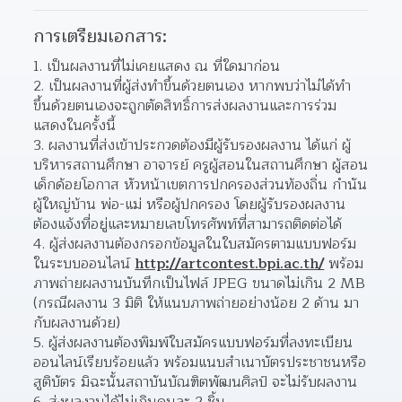
การเตรียมเอกสาร:
เป็นผลงานที่ไม่เคยแสดง ณ ที่ใดมาก่อน 
เป็นผลงานที่ผู้ส่งทำขึ้นด้วยตนเอง หากพบว่าไม่ได้ทำ
ขึ้นด้วยตนเองจะถูกตัดสิทธิ์การส่งผลงานและการร่วม
แสดงในครั้งนี้  
ผลงานที่ส่งเข้าประกวดต้องมีผู้รับรองผลงาน ได้แก่ ผู้
บริหารสถานศึกษา อาจารย์ ครูผู้สอนในสถานศึกษา ผู้สอน
เด็กด้อยโอกาส หัวหน้าเขตการปกครองส่วนท้องถิ่น กำนัน 
ผู้ใหญ่บ้าน พ่อ-แม่ หรือผู้ปกครอง โดยผู้รับรองผลงาน
ต้องแจ้งที่อยู่และหมายเลขโทรศัพท์ที่สามารถติดต่อได้  
ผู้ส่งผลงานต้องกรอกข้อมูลในใบสมัครตามแบบฟอร์ม
ในระบบออนไลน์ 
http://artcontest.bpi.ac.th/
 พร้อม
ภาพถ่ายผลงานบันทึกเป็นไฟล์ JPEG ขนาดไม่เกิน 2 MB 
(กรณีผลงาน 3 มิติ ให้แนบภาพถ่ายอย่างน้อย 2 ด้าน มา
กับผลงานด้วย)  
ผู้ส่งผลงานต้องพิมพ์ใบสมัครแบบฟอร์มที่ลงทะเบียน
ออนไลน์เรียบร้อยแล้ว พร้อมแนบสำเนาบัตรประชาชนหรือ
สูติบัตร มิฉะนั้นสถาบันบัณฑิตพัฒนศิลป์ จะไม่รับผลงาน  
ส่งผลงานได้ไม่เกินคนละ 2 ชิ้น 